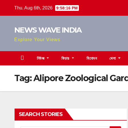
Skip
Thu. Aug 6th, 2026
9:58:17 PM
to
content
NEWS WAVE INDIA
Explore Your Views
নিউজ
ফিচার
বিনোদন
খেলা
Tag:
Alipore Zoological Gar
SEARCH STORIES