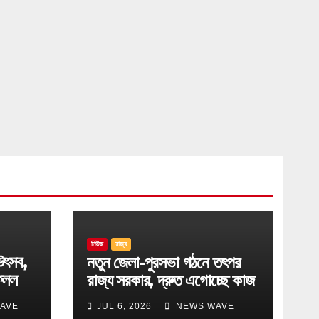
নিউজ
রাজ্য
উৎসব,
নতুন জেলা-পুরসভা গঠনে তৎপর
েলল
রাজ্য সরকার, দ্রুত এগোচ্ছে কাজ
AVE
JUL 6, 2026
NEWS WAVE