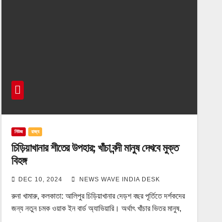
নিউজ
রাজ্য
চিড়িয়াখানার শীতের উপহার; খাঁচা বন্দী মানুষ দেখবে মুক্ত
বিহঙ্গ
DEC 10, 2024
NEWS WAVE INDIA DESK
রুনা খামারু, কলকাতা: আলিপুর চিড়িয়াখানার দেড়শ বছর পূর্তিতে দর্শকদের
জন্য নতুন চমক ওয়াক ইন বার্ড অ্যাভিয়ারি। অর্থাৎ খাঁচার ভিতর মানুষ,
…