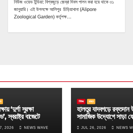
নিউজ ওয়েভ ইন্ডিয়া: বিশ্বজুড়ে জ়েব্রা দিবস পালন করা হয়ে থাকে ৩১
জানুয়ারি। এই উপলক্ষে আলিপুর চিড়িয়াখানা (Alipore
Zoological Garden) কর্তৃপক্ষ…
্য
নিউজ
রাজ্য
্ষায় ‘দুর্গা সুরক্ষা
হালতুর যাদবগড়ে রক্তদান 
ড’, স্বরাষ্ট্র বাজেটে
সামাজিক উদ্যোগে সাড়া ফ
ছ বড় ঘোষণা
বিবেকানন্দ স্পোর্টিং ক্লাব
7, 2026
NEWS WAVE
JUL 26, 2026
NEWS W