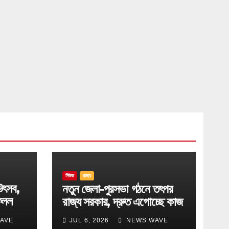
নিউজ
রাজ্য
উৎসব,
নতুন জেলা-পুরসভা গঠনে তৎপর
েলল
রাজ্য সরকার, দ্রুত এগোচ্ছে কাজ
AVE
JUL 6, 2026
NEWS WAVE