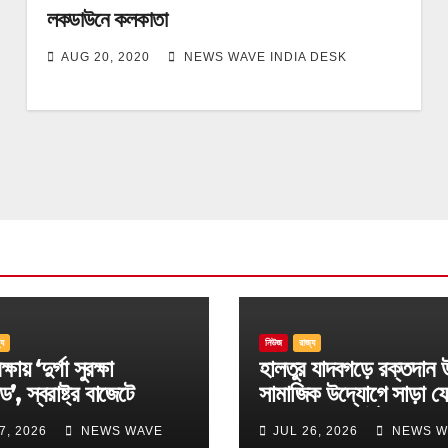
লকডাউনে কলকাতা
AUG 20, 2020
NEWS WAVE INDIA DESK
্য
নিউজ
রাজ্য
্ষায় ‘দুর্গা সুরক্ষা
হালতুর যাদবগড়ে রক্তদান 
ড’, স্বরাষ্ট্র বাজেটে
সামাজিক উদ্যোগে সাড়া ফ
ছ বড় ঘোষণা
বিবেকানন্দ স্পোর্টিং ক্লাব
7, 2026
NEWS WAVE
JUL 26, 2026
NEWS W