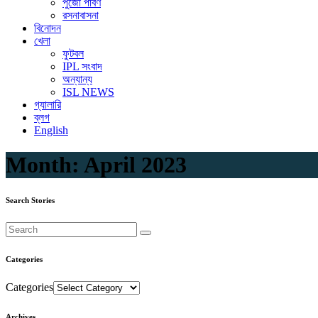
পুজো পার্বণ
রসনাবাসনা
বিনোদন
খেলা
ফুটবল
IPL সংবাদ
অন্যান্য
ISL NEWS
গ্যালারি
ব্লগ
English
Month:
April 2023
Search Stories
Categories
Categories
Archives