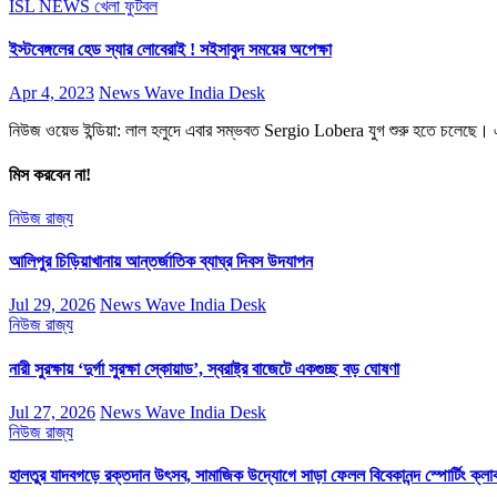
ISL NEWS
খেলা
ফুটবল
ইস্টবেঙ্গলের হেড স্যার লোবেরাই ! সইসাবুদ সময়ের অপেক্ষা
Apr 4, 2023
News Wave India Desk
নিউজ ওয়েভ ইন্ডিয়া: লাল হলুদে এবার সম্ভবত Sergio Lobera যুগ শুরু হতে চলেছে
মিস করবেন না!
নিউজ
রাজ্য
আলিপুর চিড়িয়াখানায় আন্তর্জাতিক ব্যাঘ্র দিবস উদযাপন
Jul 29, 2026
News Wave India Desk
নিউজ
রাজ্য
নারী সুরক্ষায় ‘দুর্গা সুরক্ষা স্কোয়াড’, স্বরাষ্ট্র বাজেটে একগুচ্ছ বড় ঘোষণা
Jul 27, 2026
News Wave India Desk
নিউজ
রাজ্য
হালতুর যাদবগড়ে রক্তদান উৎসব, সামাজিক উদ্যোগে সাড়া ফেলল বিবেকানন্দ স্পোর্টিং ক্লা