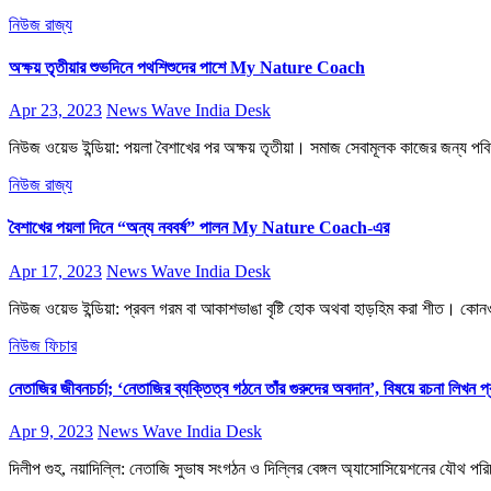
নিউজ
রাজ্য
অক্ষয় তৃতীয়ার শুভদিনে পথশিশুদের পাশে My Nature Coach
Apr 23, 2023
News Wave India Desk
নিউজ ওয়েভ ইন্ডিয়া: পয়লা বৈশাখের পর অক্ষয় তৃতীয়া। সমাজ সেবামূলক কাজের জন্য
নিউজ
রাজ্য
বৈশাখের পয়লা দিনে “অন্য নববর্ষ” পালন My Nature Coach-এর
Apr 17, 2023
News Wave India Desk
নিউজ ওয়েভ ইন্ডিয়া: প্রবল গরম বা আকাশভাঙা বৃষ্টি হোক অথবা হাড়হিম করা শীত। কোনও
নিউজ
ফিচার
নেতাজির জীবনচর্চা; ‘নেতাজির ব্যক্তিত্ব গঠনে তাঁর গুরুদের অবদান’, বিষয়ে রচনা লিখন 
Apr 9, 2023
News Wave India Desk
দিলীপ গুহ, নয়াদিল্লি: নেতাজি সুভাষ সংগঠন ও দিল্লির বেঙ্গল অ্যাসোসিয়েশনের যৌথ পরিচা