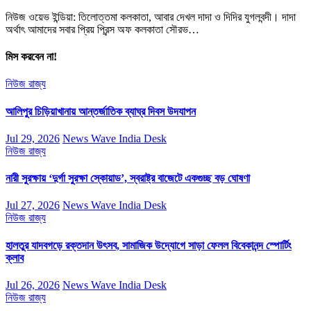
নিউজ ওয়েভ ইন্ডিয়া: তিলোত্তমা কলকাতা, আবার দেখল দাদা ও দিদির যুগলবন্দী। দাদা
অর্থাৎ আমাদের সবার প্রিয় প্রিন্স অফ কলকাতা সৌরভ…
মিস করবেন না!
নিউজ
রাজ্য
আলিপুর চিড়িয়াখানায় আন্তর্জাতিক ব্যাঘ্র দিবস উদযাপন
Jul 29, 2026
News Wave India Desk
নিউজ
রাজ্য
নারী সুরক্ষায় ‘দুর্গা সুরক্ষা স্কোয়াড’, স্বরাষ্ট্র বাজেটে একগুচ্ছ বড় ঘোষণা
Jul 27, 2026
News Wave India Desk
নিউজ
রাজ্য
হালতুর যাদবগড়ে রক্তদান উৎসব, সামাজিক উদ্যোগে সাড়া ফেলল বিবেকানন্দ স্পোর্টিং
ক্লাব
Jul 26, 2026
News Wave India Desk
নিউজ
রাজ্য