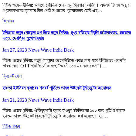
নিউজ ওয়েভ ইন্ডিয়া: আসছে সৌভিক দের নতুন থ্রিলার ‘বরফি’। এমএস ফিল্মস অ্যান্ড
প্রোডাকশনের ব্যানারে মীনা শেঠি মণ্ডলের প্রযোজনায় তৈরি এই…
বিনোদন
টলিউডে নতুন গোয়েন্দা গল্প নিয়ে নতুন সিরিজ; মুখ্য চরিত্রে বিবৃতি চট্টোপাধ্যায়, রজতাভ
দত্ত, দেবপ্রিয় মুখোপাধ্যায়
Jan 27, 2023
News Wave India Desk
নিউজ ওয়েভ ইন্ডিয়া: নতুন গোয়েন্দা ওয়েবসিরিজে এবার দেখা যাবে টলিউডের একঝাঁক
তারকাকে। OTT প্ল্যাটফর্মে আসছে “অবনী সেন এর ৭নং কেস”।…
ক্রিকেট
খেলা
হাওড়া ইউনিয়ন ক্লাবের শতবর্ষ পূর্তিতে ডাবল উইকেট টুর্নামেন্টের আয়োজন
Jan 21, 2023
News Wave India Desk
নিউজ ওয়েভ ইন্ডিয়া: ঐতিহ্যশালী ক্লাব হাওড়া ইউনিয়নের ১০০ বছর পূর্তি উপলক্ষে
২২তম ডাবল উইকেট ক্রিকেট টুর্নামেন্টের আয়োজন করা হয়েছে। ২৮…
নিউজ
রাজ্য