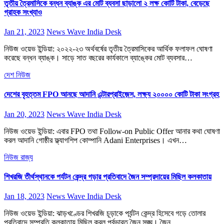
তৃতীয় ত্রৈমাসিকে বন্ধন ব্যাঙ্ক এর মোট ব্যবসা ছাড়ালো ২ লক্ষ কোটি টাকা, বেড়েছে
গ্রাহক সংখ্যাও
Jan 21, 2023
News Wave India Desk
নিউজ ওয়েভ ইন্ডিয়া: ২০২২-২৩ অর্থবর্ষের তৃতীয় ত্রৈমাসিকের আর্থিক ফলাফল ঘোষণা
করেছে বন্ধন ব্যাঙ্ক। সাড়ে সাত বছরের কার্যকালে ব্যাঙ্কের মোট ব্যবসার…
দেশ
নিউজ
দেশের বৃহত্তম FPO আনছে আদানি এন্টারপ্রাইজ়েস, লক্ষ্য ২০০০০ কোটি টাকা সংগ্রহ
Jan 20, 2023
News Wave India Desk
নিউজ ওয়েভ ইন্ডিয়া: এবার FPO তথা Follow-on Public Offer আনার কথা ঘোষণা
করল আদানি গোষ্ঠীর ফ্ল্যাগশিপ কোম্পানি Adani Enterprises। এখন…
নিউজ
রাজ্য
শিখরজি তীর্থস্থানকে পর্যটন কেন্দ্র গড়ার প্রতিবাদে জৈন সম্প্রদায়ের মিছিল কলকাতায়
Jan 18, 2023
News Wave India Desk
নিউজ ওয়েভ ইন্ডিয়া: ঝাড়খণ্ডের শিখরজি চূড়াকে পর্যন্টন কেন্দ্র হিসেবে গড়ে তোলার
প্রতিবাদে সম্প্রতি কলকাতায় মিছিল করল পূর্বভারত জৈন সঙ্ঘ। জৈন…