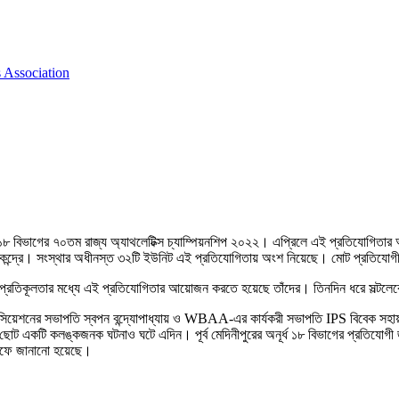
 Association
 ১৬ ও ১৮ বিভাগের ৭০তম রাজ্য অ্যাথলেটিক্স চ্যাম্পিয়নশিপ ২০২২। এপ্রিলে এই প্রতিযোগ
 কেন্দ্রে। সংস্থার অধীনস্ত ৩২টি ইউনিট এই প্রতিযোগিতায় অংশ নিয়েছে। মোট প্রতিযোগ
ন্ন প্রতিকূলতার মধ্যে এই প্রতিযোগিতার আয়োজন করতে হয়েছে তাঁদের। তিনদিন ধরে সল্টলে
যাসোসিয়েশনের সভাপতি স্বপন বন্দ্যোপাধ্যায় ও WBAA-এর কার্যকরী সভাপতি IPS বিবেক সহ
ট একটি কলঙ্কজনক ঘটনাও ঘটে এদিন। পূর্ব মেদিনীপুরের অনূর্ধ ১৮ বিভাগের প্রতিযোগী
 তরফে জানানো হয়েছে।