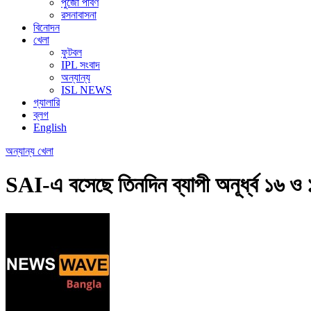
পুজো পার্বণ
রসনাবাসনা
বিনোদন
খেলা
ফুটবল
IPL সংবাদ
অন্যান্য
ISL NEWS
গ্যালারি
ব্লগ
English
অন্যান্য
খেলা
SAI-এ বসেছে তিনদিন ব্যাপী অনূর্ধ্ব ১৬ ও