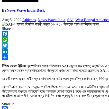
By
News Wave India Desk
Aug 5, 2022
Athletics
,
News Wave India
,
SAI
,
West Bengal Athletics
Share it
Facebook
WhatsApp
Twitter
LinkedIn
Share
নিউজ ওয়েভ ইন্ডিয়া
: বৃহস্পতিবার থেকে সল্টলেকের SAI কেন্দ্রে শুরু হয়েছে অনূর্ধ্ব
বেঙ্গল অ্যাথলেটিক্স অ্যাসোসিয়েশনের উদ্যোগে এবার সেই আসর বসেছে সল্টলেকের SAI
ওয়েস্ট বেঙ্গল অ্যাথলেটিক্স অ্যাসোসিয়েশনের সচিব কমল কুমার মৈত্র জানিয়েছেন, বিভি
বৃহস্পতিবার সকালে SAI কেন্দ্রে প্রতিযোগিতার শুভ সূচনা করেন বেঙ্গল অলিম্পিক অ্
উত্তোলনের মাধ্যমে প্রতিযোগিতার শুভারম্ভ ঘোষণা করেন। তবে এত আয়োজনের মধ্যে ছো
পরবর্তীকালে তাকে দীর্ঘ সময়ের জন্য নির্বাসিত করার প্রস্তুতি চলছে বলে উদ্যোক্তাদের
Share it