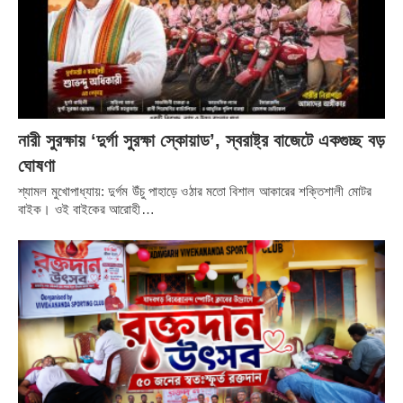
জেলার বিভিন্ন প্রান্ত থেকে প্রায় ৬০ জন কৃষক অনুষ্ঠানে অংশগ্রহণ
করেন। ‘খেত বাঁচাও অভিযান’ নিয়ে কৃষকদের মধ্যে ব্যাপক উৎসাহ ও
আগ্রহ লক্ষ্য করা যায়। কৃষি বিশেষজ্ঞদের মতে, ক্রমবর্ধমান রাসায়নিক
সারের ব্যবহার মাটির উর্বরতা ও পরিবেশের ওপর নেতিবাচক প্রভাব
ফেলছে। সেই প্রেক্ষাপটে কৃষকদের মধ্যে বৈজ্ঞানিক ও সুষম পদ্ধতিতে সার
ব্যবহারের বার্তা পৌঁছে দিতে এই উদ্যোগ কার্যকর ভূমিকা পালন করবে।
নারী সুরক্ষায় ‘দুর্গা সুরক্ষা স্কোয়াড’, স্বরাষ্ট্র বাজেটে একগুচ্ছ বড়
ঘোষণা
শ্যামল মুখোপাধ্যায়: দুর্গম উঁচু পাহাড়ে ওঠার মতো বিশাল আকারের শক্তিশালী মোটর
বাইক। ওই বাইকের আরোহী…