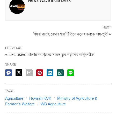
News Wave India Desk
দেওয়াই আমাদের মূল লক্ষ্য।” তিনি আরও জানান, শুধুমাত্র কৃষকরাই নন,
বিভিন্ন ফার্মার প্রডিউসার অর্গানাইজেশন (এফপিও)-এর সদস্য এবং সার-
বীজ বিক্রেতারাও এই প্রশিক্ষণ কর্মসূচির আওতায় আসবেন।
NEXT
‘পয়লা রাতেই বেড়াল মারা’ নীতিতে নতুন সরকারের মাস-পূর্তি »
PREVIOUS
« Exclusive: বাংলায় কংগ্রেসের সামনে ঘুরে দাঁড়ানোর অগ্নিপরীক্ষা
SHARE
TAGS:
Agriculture
Howrah KVK
Ministry of Agriculture &
Farmer’s Welfare
WB Agriculture
উদ্বোধনী অনুষ্ঠানে উপস্থিত ছিলেন জগৎবল্লভপুরের বিধায়ক অনুপম