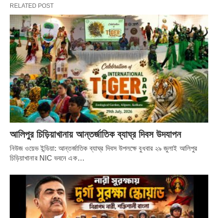
RELATED POST
ঘোষ, ডেপুটি ডিরেক্টর অব এগ্রিকালচার (পশ্চিমবঙ্গ), হাওড়া ড. সন্তোষ
কুমার জানা, জগৎবল্লভপুর ব্লকের সহ কৃষি অধিকর্তা, উলুবেড়িয়ার সহ কৃষি
অধিকর্তা (ফার্ম) এবং কৃষিবিজ্ঞান কেন্দ্রের অন্যান্য বিজ্ঞানীরা।
আলিপুর চিড়িয়াখানায় আন্তর্জাতিক ব্যাঘ্র দিবস উদযাপন
নিউজ ওয়েভ ইন্ডিয়া: আন্তর্জাতিক ব্যাঘ্র দিবস উপলক্ষে বুধবার ২৯ জুলাই আলিপুর
চিড়িয়াখানার NIC ভবনে এক…