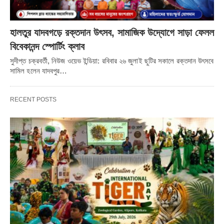
এই কর্মসূচির নোডাল অফিসার ড. অর্ক সামন্তের নেতৃত্বে ড. কৌশিক
হালতুর যাদবগড়ে রক্তদান উৎসব, সামাজিক উদ্যোগে সাড়া ফেলল
নাগ, ড. সুদীপ্ত বন্দ্যোপাধ্যায়, ড. জয়ন্ত মণ্ডল এবং কৃষিবিজ্ঞান কেন্দ্রের
বিবেকানন্দ স্পোর্টিং ক্লাব
অন্যান্য সদস্যরা আগামী এক মাস ধরে জেলার বিভিন্ন এলাকায় প্রশিক্ষণ
সুদীপ্ত চক্রবর্তী, নিউজ ওয়েভ ইন্ডিয়া: রবিবার ২৬ জুলাই ছুটির সকালে রক্তদান উৎসবে
সামিল হলেন যাদবপুর…
ও সচেতনতামূলক কার্যক্রম পরিচালনা করবেন।
RECENT POSTS