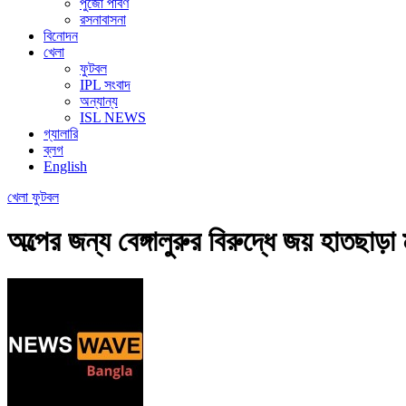
পুজো পার্বণ
রসনাবাসনা
বিনোদন
খেলা
ফুটবল
IPL সংবাদ
অন্যান্য
ISL NEWS
গ্যালারি
ব্লগ
English
খেলা
ফুটবল
অল্পের জন্য বেঙ্গালুরুর বিরুদ্ধে জয় হাতছাড়