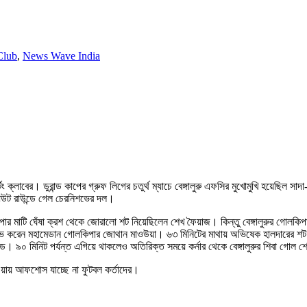
Club
,
News Wave India
টিং ক্লাবের। ডুরান্ড কাপের গ্রুফ লিগের চতুর্থ ম্যাচে বেঙ্গালুরু এফসির মুখোমুখি হয়েছি
আউট রাউন্ডে গেল চেরনিশভের দল।
াপার মাটি ঘেঁষা ক্রশ থেকে জোরালো শট নিয়েছিলেন শেখ ফৈয়াজ। কিন্তু বেঙ্গালুরুর গোল
ন্ত সেভ করেন মহামেডান গোলকিপার জোথান মাওউয়া। ৬৩ মিনিটের মাথায় অভিষেক হালদারের শট বাঁ
। ৯০ মিনিট পর্যন্ত এগিয়ে থাকলেও অতিরিক্ত সময়ে কর্নার থেকে বেঙ্গালুরুর শিবা গোল
হওয়ায় আফশোস যাচ্ছে না ফুটবল কর্তাদের।