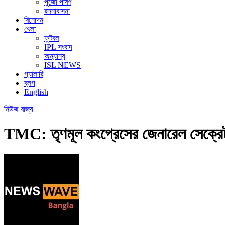
পুজো পার্বণ
রসনাবাসনা
বিনোদন
খেলা
ফুটবল
IPL সংবাদ
অন্যান্য
ISL NEWS
গ্যালারি
ব্লগ
English
নিউজ
রাজ্য
TMC: তৃণমূল কংগ্রেসের জেনারেল সেক্রেট