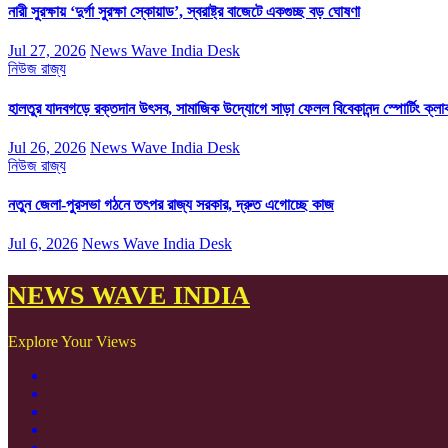
নারী সুরক্ষায় ‘দুর্গা সুরক্ষা স্কোয়াড’, স্বরাষ্ট্র বাজেটে একগুচ্ছ বড় ঘোষণা
Jul 27, 2026
News Wave India Desk
নিউজ
রাজ্য
হালতুর যাদবগড়ে রক্তদান উৎসব, সামাজিক উদ্যোগে সাড়া ফেলল বিবেকানন্দ স্পোর্টিং ক্লা
Jul 26, 2026
News Wave India Desk
নিউজ
রাজ্য
নতুন জেলা-পুরসভা গঠনে তৎপর রাজ্য সরকার, দ্রুত এগোচ্ছে কাজ
Jul 6, 2026
News Wave India Desk
NEWS WAVE INDIA
Explore Your Views