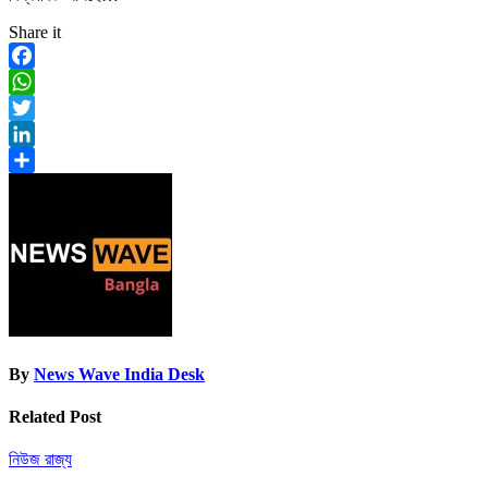
Share it
Facebook
WhatsApp
Twitter
LinkedIn
Share
By
News Wave India Desk
Related Post
নিউজ
রাজ্য