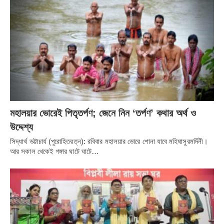
বইয়ের সংখ্যা মোট আশি। এরমধ্যে কতগুলি উল্লেখযোগ্য বই হল,
উপন্যাস মনের পরশ (১৯২৬), দুধারা (১৯২৭), দোলা (২ খন্ড, ১৯৩৫),
তরঙ্গ রোধিবে কে, বহুবল­ভ, দ্বিচারিণী; নাটক আপদ ও জলাতঙ্ক (১৯২৬),
সাদাকালো (১৯৪৪), শ্রীচৈতন্য (১৯৪৮), ভিখারিণী রাজকন্যা (১৯৫২);
প্রবন্ধ শ্রীঅরবিন্দ ও ধর্মবিজ্ঞান, ছান্দসিকী, কবিঋষি গুণীশিল্পী (অরবিন্দ,
রবীন্দ্রনাথ, অতুলপ্রসাদ ও শরৎচন্দ্র সম্পর্কে আলোচনা, ১৯৭৮);
ভ্রমণকাহিনী ভ্রাম্যমানের দিনপঞ্জিকা (১৯২৬), ইন্দ্রধনু; স্মৃতিচারণ উদাসী
দ্বিজেন্দ্রলাল, আমার বন্ধু সুভাষ, তীর্থঙ্কর, শ্রীঅরবিন্দ প্রসঙ্গ (১৯৪২),
মহালয়ার ভোরেই পিতৃতর্পণ; জেনে নিন ‘তর্পণ’ কথার অর্থ ও
Among the Great (১৯৪০) ইত্যাদি। তিনি Eyes of Light
উদ্দেশ্য
(১৯৪৫) নামে ইংরেজি কাব্যও রচনা করেন।
সিদ্ধার্থ ভট্টাচার্য (পুরোহিতরত্ন): রবিবার মহালয়ার ভোরে শোনা যাবে মহিষাসুরমর্দিনী।
আর সকাল থেকেই গঙ্গার ঘাটে ঘাটে…
দেশনায়ক সুভাষচন্দ্র বসুর সঙ্গে দিলীপকুমার রায়ের সম্পর্ক ছিল বন্ধুত্বের।
তাঁদের বন্ধুত্ব ছিল অটুট। আমার বন্ধু সুভাষ বইটিতে সেই সম্পর্কের
কিছুটা আভাস পাওয়া যায়। শেষ জীবনে পুনেয় চলে গিয়েছিলেন এই সাধক-
শিল্পী। সেখানে গড়ে তুলেছিলেন হরেকৃষ্ণ মন্দির। সেখানেই সমাধিস্থ আছে
তাঁর দেহ। সেই সমাধি বেদিতে লেখা তাঁর আত্মপরিচয়। লিখেছিলেন- “প্রেম