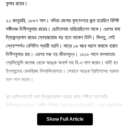
কুমার রায়ের।
২২ জানুয়ারি, ১৮৯৭ সাল। নদিয়া জেলার কৃষ্ণনগরে জন্ম হয়েছিল বিশিষ্ট
সঙ্গীতজ্ঞ দিলীপকুমার রায়ের। ছোটবেলায় হারিয়েছিলেন মাকে। এরপর বাবা
দ্বিজেন্দ্রলাল রায়ের স্নেহচ্ছায়ায় বড় হতে থাকেন তিনি। কিন্তু, সেই
স্নেহস্পর্শও বেশিদিন স্থায়ী হয়নি। মাত্র ১৬ বছর বয়সে বাবাকে হারান
দিলীপকুমার রায়। এরপর শুরু হয় জীবনযুদ্ধ। ১৯১৮ সালে কলকাতার
প্রেসিডেন্সি কলেজ থেকে অঙ্কে অনার্স সহ বি.এ পাশ করেন। ভর্তি হন
ইংল্যান্ডের কেমব্রিজ বিশ্ববিদ্যালয়ে। সেখানে অঙ্কে ট্রাইপসের প্রথম
ভাগ পাশ করেন।
খুব ছোটবেলাতেই বাবা দ্বিজেন্দ্রলাল রায়ের কাছে সঙ্গীতে হাতেখড়ি
দিলীপকুমার রায়ের। সঙ্গীত শিক্ষার অনুপ্রেরণা তাঁর বাবাই। পরে সুরেন্দ্রনাথ
মজুমদার, রাধিকাপ্রসাদ গোস্বামীর কাছে তালিম নেন গানের। লন্ডনে
Show Full Article
থাকাকালে তিনি প্রেমে পড়েন পাশ্চাত্য সঙ্গীতের। শিখলেন পিয়ানো বাদন।