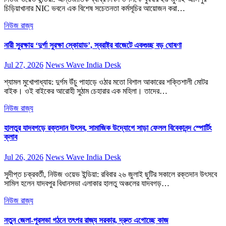
চিড়িয়াখানার NIC ভবনে এক বিশেষ সচেতনতা কর্মসূচির আয়োজন করা…
নিউজ
রাজ্য
নারী সুরক্ষায় ‘দুর্গা সুরক্ষা স্কোয়াড’, স্বরাষ্ট্র বাজেটে একগুচ্ছ বড় ঘোষণা
Jul 27, 2026
News Wave India Desk
শ্যামল মুখোপাধ্যায়: দুর্গম উঁচু পাহাড়ে ওঠার মতো বিশাল আকারের শক্তিশালী মোটর
বাইক। ওই বাইকের আরোহী সুঠাম চেহারার এক মহিলা। তাদের…
নিউজ
রাজ্য
হালতুর যাদবগড়ে রক্তদান উৎসব, সামাজিক উদ্যোগে সাড়া ফেলল বিবেকানন্দ স্পোর্টিং
ক্লাব
Jul 26, 2026
News Wave India Desk
সুদীপ্ত চক্রবর্তী, নিউজ ওয়েভ ইন্ডিয়া: রবিবার ২৬ জুলাই ছুটির সকালে রক্তদান উৎসবে
সামিল হলেন যাদবপুর বিধানসভা এলাকার হালতু অঞ্চলের যাদবগড়…
নিউজ
রাজ্য
নতুন জেলা-পুরসভা গঠনে তৎপর রাজ্য সরকার, দ্রুত এগোচ্ছে কাজ