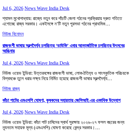
Jul 6, 2026
News Wave India Desk
শ্যামল মুখোপাধ্যায়: রাজ্যে নতুন করে পাঁচটি জেলা গঠনের প্রক্রিয়ায় দ্রুত গতিতে
এগোচ্ছে রাজ্য সরকার। একইসঙ্গে ন’টি নতুন পুরসভা গঠনের প্রাথমিক…
নিউজ
বিনোদন
রাজবংশী ভাষায় স্বল্পদৈর্ঘ্য চলচ্চিত্র ‘ডাউকি’ এবার আন্তর্জাতিক চলচ্চিত্র উৎসবের
আঙিনায়
Jul 4, 2026
News Wave India Desk
নিউজ ওয়েভ ইন্ডিয়া: উত্তরবঙ্গের রাজবংশী ভাষা, লোকঐতিহ্য ও সাংস্কৃতিক পরিচয়কে
বিশ্বমঞ্চে তুলে ধরার লক্ষ্য নিয়ে নির্মিত হয়েছে রাজবংশী ভাষার স্বল্পদৈর্ঘ্য…
নিউজ
রাজ্য
কাঁচা পাটের এমএসপি ঘোষণা, কৃষকদের সহায়তায় জেসিআই-এর একাধিক উদ্যোগ
Jul 4, 2026
News Wave India Desk
নিউজ ওয়েভ ইন্ডিয়া: কাঁচা পাট চাষিদের স্বার্থ সুরক্ষায় ২০২৬-২৭ ফসল বছরের জন্য
ন্যূনতম সহায়ক মূল্য (এমএসপি) ঘোষণা করেছে কেন্দ্র সরকার।…