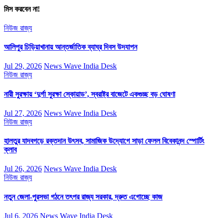
মিস করবেন না!
নিউজ
রাজ্য
আলিপুর চিড়িয়াখানায় আন্তর্জাতিক ব্যাঘ্র দিবস উদযাপন
Jul 29, 2026
News Wave India Desk
নিউজ
রাজ্য
নারী সুরক্ষায় ‘দুর্গা সুরক্ষা স্কোয়াড’, স্বরাষ্ট্র বাজেটে একগুচ্ছ বড় ঘোষণা
Jul 27, 2026
News Wave India Desk
নিউজ
রাজ্য
হালতুর যাদবগড়ে রক্তদান উৎসব, সামাজিক উদ্যোগে সাড়া ফেলল বিবেকানন্দ স্পোর্টিং
ক্লাব
Jul 26, 2026
News Wave India Desk
নিউজ
রাজ্য
নতুন জেলা-পুরসভা গঠনে তৎপর রাজ্য সরকার, দ্রুত এগোচ্ছে কাজ
Jul 6, 2026
News Wave India Desk