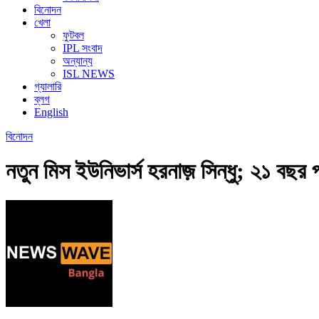
বিনোদন
খেলা
ফুটবল
IPL সংবাদ
অন্যান্য
ISL NEWS
গ্যালারি
ব্লগ
English
বিনোদন
নতুন মিস ইউনিভার্স হরনাজ় সিন্ধু; ২১ বছর 