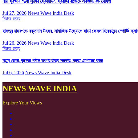
নারী সুরক্ষায় ‘দুর্গা সুরক্ষা স্কোয়াড’, স্বরাষ্ট্র বাজেটে একগুচ্ছ বড় ঘোষণা
Jul 27, 2026
News Wave India Desk
নিউজ
রাজ্য
হালতুর যাদবগড়ে রক্তদান উৎসব, সামাজিক উদ্যোগে সাড়া ফেলল বিবেকানন্দ স্পোর্টিং ক্লা
Jul 26, 2026
News Wave India Desk
নিউজ
রাজ্য
নতুন জেলা-পুরসভা গঠনে তৎপর রাজ্য সরকার, দ্রুত এগোচ্ছে কাজ
Jul 6, 2026
News Wave India Desk
NEWS WAVE INDIA
Explore Your Views