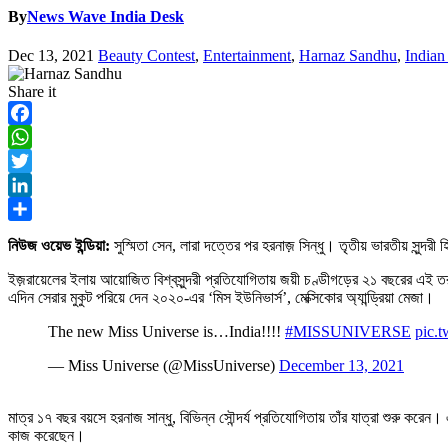
By
News Wave India Desk
Dec 13, 2021
Beauty Contest
,
Entertainment
,
Harnaz Sandhu
,
Indian
Share it
Facebook
WhatsApp
Twitter
LinkedIn
Share
নিউজ ওয়েভ ইন্ডিয়া:
সুস্মিতা সেন, লারা দত্তের পর হরনাজ় সিন্ধু। তৃতীয় ভারতীয় সুন্
ইজ়রায়েলের ইলায় আয়োজিত বিশ্বসুন্দরী প্রতিযোগিতায় জয়ী চণ্ডীগড়ের ২১ বছরের এই তরুণ
এদিন সেরার মুকুট পরিয়ে দেন ২০২০-এর ‘মিস ইউনিভার্স’, মেক্সিকোর অ্যান্ড্রিয়া মেজা।
The new Miss Universe is…India!!!!
#MISSUNIVERSE
pic.
— Miss Universe (@MissUniverse)
December 13, 2021
মাত্র ১৭ বছর বয়সে হরনাজ সান্ধু, বিভিন্ন সৌন্দর্য প্রতিযোগিতায় তাঁর যাত্রা শুরু করে
কাজ করেছেন।