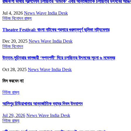
রাজবংশী ভাষায় স্বল্পদৈর্ঘ্য চলচ্চিত্র ‘ডাউকি’ এবার আন্তর্জাতিক চলচ্চিত্র উৎসবের আঙি
Jul 4, 2026
News Wave India Desk
নিউজ
বিনোদন
রাজ্য
Theatre Festival: বাংলা নাটকের প্রসারে গুরুত্বপূর্ণ ভূমিকা নাট্যমেলার
Dec 20, 2025
News Wave India Desk
নিউজ
বিনোদন
উত্তম-সুচিত্রার কালজয়ী ‘সপ্তপদী’ দিয়ে চলচ্চিত্র উৎসবের সূচনা ৬ নভেম্বর
Oct 28, 2025
News Wave India Desk
মিস করবেন না!
নিউজ
রাজ্য
আলিপুর চিড়িয়াখানায় আন্তর্জাতিক ব্যাঘ্র দিবস উদযাপন
Jul 29, 2026
News Wave India Desk
নিউজ
রাজ্য