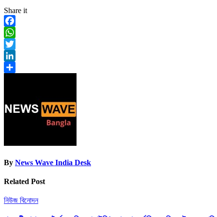
Share it
Facebook
WhatsApp
Twitter
LinkedIn
Share
By
News Wave India Desk
Related Post
নিউজ
বিনোদন