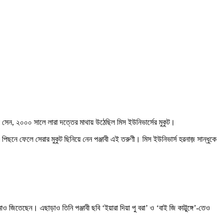
া সেন, ২০০০ সালে লারা দত্তের মাথায় উঠেছিল মিস ইউনিভার্সের মুকুট।
িছনে ফেলে সেরার মুকুট ছিনিয়ে নেন পঞ্জাবী এই তরুণী। মিস ইউনিভার্স হরনাজ় সান্ধুকে
জিতেছেন। এছাড়াও তিনি পঞ্জাবী ছবি ‘ইয়ারা দিয়া পু বরা’ ও ‘বাই জি কাট্টুঙ্গে’-তেও