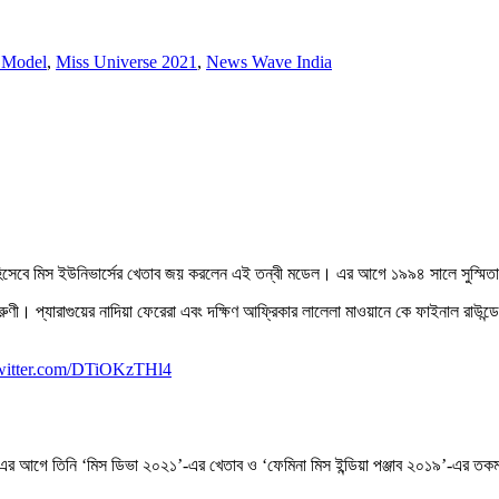
 Model
,
Miss Universe 2021
,
News Wave India
দরী হিসেবে মিস ইউনিভার্সের খেতাব জয় করলেন এই তন্বী মডেল। এর আগে ১৯৯৪ সালে সুস্মিত
ী। প্যারাগুয়ের নাদিয়া ফেরেরা এবং দক্ষিণ আফ্রিকার লালেলা মাওয়ানে কে ফাইনাল রাউন্ডে প
twitter.com/DTiOKzTHl4
ন। এর আগে তিনি ‘মিস ডিভা ২০২১’-এর খেতাব ও ‘ফেমিনা মিস ইন্ডিয়া পঞ্জাব ২০১৯’-এর তকমাও 