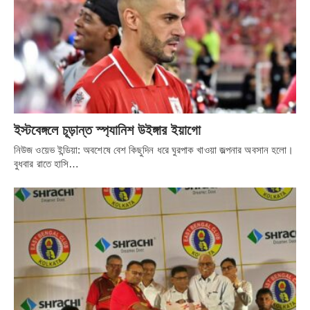
ইস্টবেঙ্গলে চূড়ান্ত স্প্যানিশ উইঙ্গার ইয়াগো
নিউজ ওয়েভ ইন্ডিয়া: অবশেষে বেশ কিছুদিন ধরে ঘুরপাক খাওয়া জল্পনার অবসান হলো।
বুধবার রাতে হাসি…