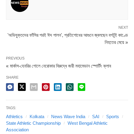
NEXT
'অভিযুক্তদের ফাঁসির পরই ঈদ পালন', প্রতিশোধের আগুনে জ্বলছেন বগটুই কাণ্ডে
সহ সভাপতি কমলেশ চট্টোপাধ্যায় জানিয়েছেন, স্বপ্না বর্মণ, মৌমিতা
নিহতের মেয়ে »
মণ্ডল, হিমশ্রী রায় সহ বেশ কয়েকজন নামী অ্যাথলিট এতে অংশ নেবেন।
অ্যাথলিট রহমতুল্লাহ মোল্লা জানিয়েছেন, করোনার কারণে ২ বছর বন্ধ
PREVIOUS
থাকার পর এই মিট চালু হচ্ছে। এতে তাঁরা আনন্দিত। এই মিট থেকে
« মার্কাস-হেনরির গোলে নেরোকার বিরুদ্ধে জয়ী মহামেডান স্পোর্টিং ক্লাব
আগামীদিনের প্রতিভাবান অ্যাথলিটরা উঠে আসবেন বলেও আশা প্রকাশ
SHARE
করেছেন তিনি।
শেষ পর্যায়ে কোচবিহার স্টেডিয়ামে অনূর্ধ্ব ১৮ ও ১৬ বিভাগে ৭০তম
TAGS:
ইন্টারমিডিয়েট গ্রুপ অ্যাথলেটিক চ্যাম্পিয়নশিপ অনুষ্ঠিত হবে বলেও
Athletics
Kolkata
News Wave India
SAI
Sports
জানিয়েছেন সংস্থার কর্তারা। এই মিট ২৭ মে থেকে ২৯ মে পর্যন্ত চলবে।
State Athletic Championship
West Bengal Athletic
Association