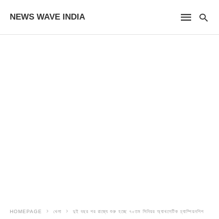
NEWS WAVE INDIA
HOMEPAGE
খেলা
দুই বছর পর রাজ্যে শুরু হচ্ছে ৭০তম সিনিয়র অ্যাথলেটিক চ্যাম্পিয়নশিপ