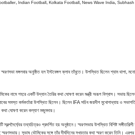
,
,
,
,
otballer
Indian Football
Kolkata Football
News Wave India
Subhash
রণসভা মঙ্গলবার অনুষ্ঠিত হল ইস্টবেঙ্গল ক্লাব তাঁবুতে। উপস্থিত ছিলেন শ্যাম থাপা, মনোরঞ্জন ভ
 ভৌমিকের নামে শহরে একটি উদ্যান তৈরির কথা ঘোষণা করেন মন্ত্রী অরূপ বিশ্বাস। সভায় ছ
্লাবের সমস্ত কর্মকর্তারা উপস্থিত ছিলেন। ছিলেন IFA সচিব জয়দীপ মুখোপাধ্যায় ও সভাপত
ির কথা ঘোষণা করেন কল্যাণ মজুমদার।
্বল্পদৈর্ঘ্যের তথ্যচিত্রও প্রদর্শিত হয় অনুষ্ঠানে। স্মরণসভায় উপস্থিত বিশিষ্ট সঙ্গীতশি
 এই স্মরণসভায়। সুভাষ ভৌমিকের সঙ্গে তাঁর দীর্ঘদিনের সখ্যতার কথা স্মরণ করেন তিনি। এরপর