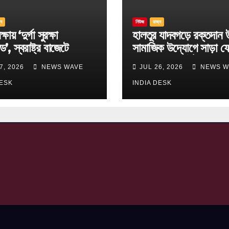
্য
নিউজ
রাজ্য
্ষায় ‘দুর্গা সুরক্ষা
হালতুর যাদবগড়ে রক্তদান 
ড’, স্বরাষ্ট্র বাজেটে
সামাজিক উদ্যোগে সাড়া ফ
ছ বড় ঘোষণা
বিবেকানন্দ স্পোর্টিং ক্লাব
7, 2026
NEWS WAVE
JUL 26, 2026
NEWS W
DESK
INDIA DESK