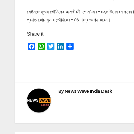
সেইসঙ্গে সুভাষ ভৌমিকের আত্মজীবনী ‘গোল’-এর প্রচ্ছদ উদ্বোধন করেন বি
প্রয়াত কোচ সুভাষ ভৌমিকের প্রতি শ্রদ্ধাজ্ঞাপন করেন।
Share it
F
W
T
L
S
a
h
w
i
h
c
a
i
n
a
e
t
t
k
r
b
s
t
e
e
o
A
e
d
o
p
r
I
By
News Wave India Desk
k
p
n