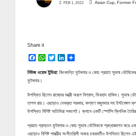
,
Asian Cup
Former Fo
FEB 1, 2022
Share it
F
W
T
L
S
a
h
w
i
h
c
a
i
n
a
নিউজ ওয়েভ ইন্ডিয়া
: কিংবদন্তি ফুটবলার ও কোচ প্রয়াত সুভাষ ভৌমিকের স্ম
e
t
t
k
r
ফুটবলার।
b
s
t
e
e
o
A
e
d
উপস্থিত ছিলেন রাজ্যের মন্ত্রী অরূপ বিশ্বাস, ফিরহাদ হাকিম। সুভাষ
o
p
r
I
তাপস রায়। এছাড়াও দেবব্রত সরকার, কল্যাণ মজুমদার সহ ইস্টবেঙ্গল ক
k
p
n
উপস্থিত বিশিষ্ট অতিথিরা সকলেই। ক্লাবে একটি স্পোর্টস ক্লিনিক তৈর
প্রয়াত প্রাক্তন ফুটবলার ও কোচ সুভাষ ভৌমিককে শ্রদ্ধাজ্ঞাপন করে একটি স
এছাড়াও বিশিষ্ট শাস্ত্রীয় সংগীতশিল্পী অজয় চক্রবর্তীও উপস্থিত ছিলেন