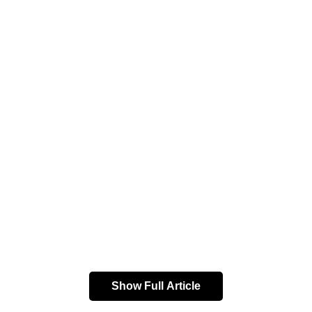
এদিকে সুস্থ হয়ে উঠে ট্রেনিং শুরু করেছেন ভারতের তারকা নির্ভরযোগ্য
Show Full Article
ডিফেন্ডার সন্দেশ ঝিঙ্গান (Sandesh Jhingan)। এই মরশুমে