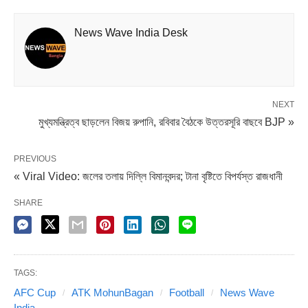
ক্রোয়েশিয়ার প্রথম ডিভিশনের দল HNK Sibenik-এর হয়ে খেলছেন
তিনি। কিন্তু মরশুমের শুরুতেই অনুশীলনের সময় চোট পেয়ে যাওয়ায়
News Wave India Desk
বিদেশি দলের হয়ে অভিষেক ঘটেনি তাঁর। তবে ট্রেনিং শুরু করলেও
শনিবারের ম্যাচে নামতে পারবেন না সন্দেশ।
NEXT
মুখ্যমন্ত্রিত্ব ছাড়লেন বিজয় রুপানি, রবিবার বৈঠকে উত্তরসূরি বাছবে BJP »
PREVIOUS
« Viral Video: জলের তলায় দিল্লি বিমানবন্দর; টানা বৃষ্টিতে বিপর্যস্ত রাজধানী
SHARE
TAGS:
AFC Cup
ATK MohunBagan
Football
News Wave
India