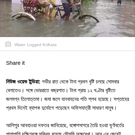
Water Logged Kolkata
Share it
নিউজ ওয়েভ ইন্ডিয়া:
গভীর রাত থেকে টানা প্রবল বৃষ্টি চলছে সোমবার
বেলাতেও। সঙ্গে ভোররাতে বজ্রপাত। টানা প্রায় ১২ ঘণ্টার বৃষ্টিতে
জলমগ্ন তিলোত্তমা। জমা জলে যানবাহনের গতি শ্লথ হয়েছে। সপ্তাহের
প্রথম দিনেই ব্যাপক দুর্ভোগে পড়েছেন অফিসযাত্রী সাধারণ মানুষ।
আলিপুর আবহাওয়া দফতর জানিয়েছে, বঙ্গোপসাগরে তৈরি হওয়া ঘূর্ণাবর্তের
পাশাপাশি দক্ষিণবঙ্গে সক্রিয় রয়েছে মৌসুমি অক্ষরেখা। আর এর জেরেই