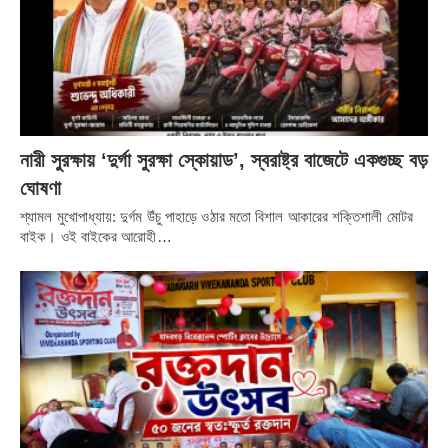
নারী সুরক্ষায় ‘দুর্গা সুরক্ষা স্কোয়াড’, স্বরাষ্ট্র বাজেটে একগুচ্ছ বড়
ঘোষণা
শ্যামল মুখোপাধ্যায়: দুর্গম উঁচু পাহাড়ে ওঠার মতো বিশাল আকারের শক্তিশালী মোটর
বাইক। ওই বাইকের আরোহী…