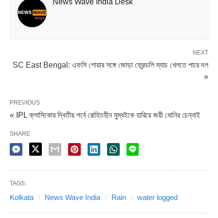
News Wave India Desk
NEXT
SC East Bengal: এফসি গোয়ার সঙ্গে জোড়া ফ্রেন্ডলি ম্যাচ খেলতে পারে দল
এক টানা ভারী বৃষ্টিতে জলমগ্ন হয়ে পড়েছে মধ্য এবং উত্তর কলকাতার
»
বিস্তীর্ণ এলাকা। পাতিপুকুর, উল্টোডাঙা, কাঁকুরগাছি আন্ডারপাস জলের
তলায়। সেন্ট্রাল অ্যাভিনিউ এবং তার পার্শ্ববর্তী রাস্তায় জল জমেছে।
PREVIOUS
জলের তলায় মহাত্মা গাঁধী রোডও। কলেজ স্ট্রিট, আর্মহার্স্ট স্ট্রিট,
« IPL ক্লাসিকোর দ্বিতীয় পর্বে রোহিতহীন মুম্বইকে হারিয়ে জয়ী ধোনির চেন্নাই
মুক্তারামবাবু স্ট্রিটও জলমগ্ন। জল জমেছে সল্টলেকেও। দক্ষিণ কলকাতার
SHARE
বেশ কিছু এলাকাও জলমগ্ন। সাদার্ন অ্যাভিনিউ, হাঙ্গার ফোর্ড স্ট্রিটে জল
জমেছে। টালিগঞ্জ থেকে গড়িয়া যাওয়ার রাস্তাও জলে ডুবে রয়েছে। বৃষ্টিতে
বেহাল অবস্থা বেহালারও।
TAGS:
Kolkata
News Wave India
Rain
water logged
Share it