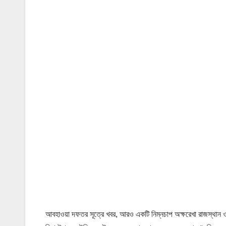
আবহাওয়া দফতর সূত্রে খবর, আরও একটি নিম্নচাপ অক্ষরেখা রাজস্থান ও গু