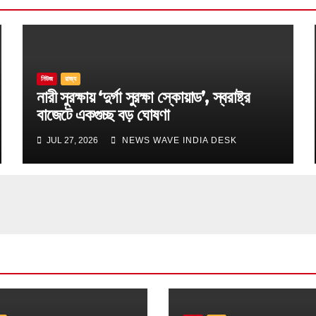
নিউজ
রাজ্য
নারী সুরক্ষায় ‘দুর্গা সুরক্ষা স্কোয়াড’, স্বরাষ্ট্র
বাজেটে একগুচ্ছ বড় ঘোষণা
JUL 27, 2026
NEWS WAVE INDIA DESK