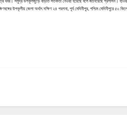
ূত্রে খবর। সমুদ্র উপকূলজুড়ে বাড়তি সতর্কতা নেওয়া হয়েছে বলে জানিয়েছে প্রশাসন। হাও
ঙ্গের উপকূলীয় জেলা অর্থাৎ দক্ষিণ ২৪ পরগনা, পূর্ব মেদিনীপুর, পশ্চিম মেদিনীপুরে ৫০ কিল