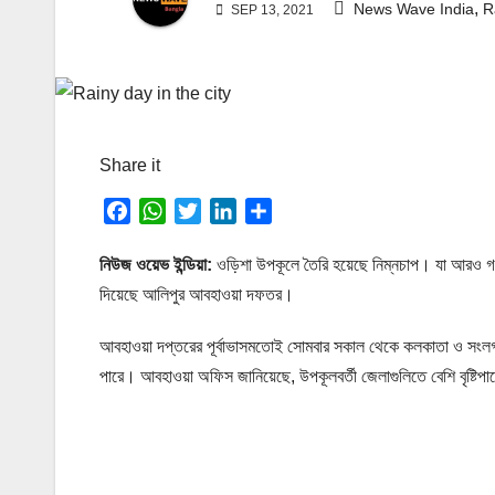
,
News Wave India
R
SEP 13, 2021
Share it
F
W
T
L
S
a
h
w
i
h
c
a
i
n
a
নিউজ ওয়েভ ইন্ডিয়া:
ওড়িশা উপকূলে তৈরি হয়েছে নিম্নচাপ। যা আরও গভীর
e
t
t
k
r
দিয়েছে আলিপুর আবহাওয়া দফতর।
b
s
t
e
e
o
A
e
d
আবহাওয়া দপ্তরের পূর্বাভাসমতোই সোমবার সকাল থেকে কলকাতা ও সংলগ্ন এল
o
p
r
I
পারে। আবহাওয়া অফিস জানিয়েছে, উপকূলবর্তী জেলাগুলিতে বেশি বৃষ্টিপা
k
p
n