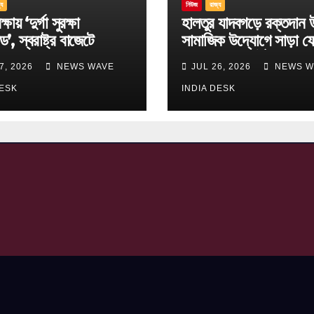
্য
নিউজ
রাজ্য
্ষায় ‘দুর্গা সুরক্ষা
হালতুর যাদবগড়ে রক্তদান 
ড’, স্বরাষ্ট্র বাজেটে
সামাজিক উদ্যোগে সাড়া ফ
ছ বড় ঘোষণা
বিবেকানন্দ স্পোর্টিং ক্লাব
7, 2026
NEWS WAVE
JUL 26, 2026
NEWS W
DESK
INDIA DESK