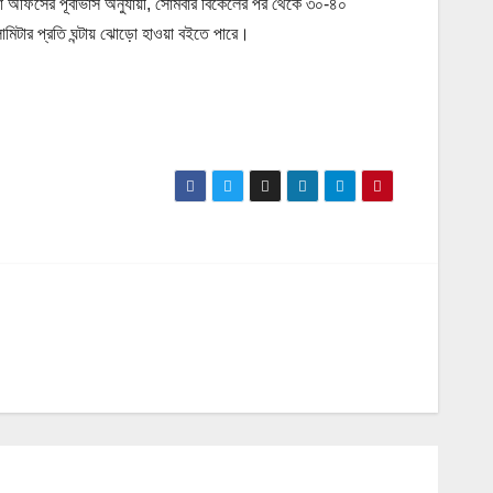
য়া অফিসের পূর্বাভাস অনুযায়ী, সোমবার বিকেলের পর থেকে ৩০-৪০
োমিটার প্রতি ঘন্টায় ঝোড়ো হাওয়া বইতে পারে।