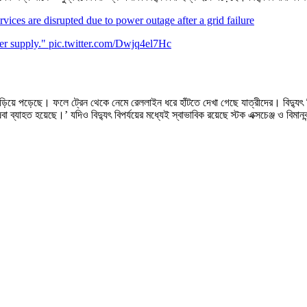
ices are disrupted due to power outage after a grid failure
wer supply."
pic.twitter.com/Dwjq4el7Hc
 দাঁড়িয়ে পড়েছে। ফলে ট্রেন থেকে নেমে রেললাইন ধরে হাঁটতে দেখা গেছে যাত্রীদের। বিদ্যু
া ব্যাহত হয়েছে।’ যদিও বিদ্যুৎ বিপর্যয়ের মধ্যেই স্বাভাবিক রয়েছে স্টক এক্সচেঞ্জ ও বিমান