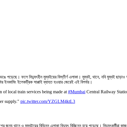
ার্যত ভেঙে পড়েছে। ফলে বিদ্যুৎহীন মুম্বইয়ের বিস্তীর্ণ এলাকা। মুম্বই, থানে, নবি মুম্বই
 টাটার ইনকামিং ইলেকট্রিক সাপ্পাই ব্যাহত হওয়ার জেরেই এই বিপর্যয়।
of local train services being made at
#Mumbai
Central Railway Statio
wer supply."
pic.twitter.com/YZGLM4ktL3
লযোগের জন্য থানে ও মুম্বইয়ের বিভিন্ন এলাকা বিদ্যুৎ বিচ্ছিন্ন হয়ে পড়েছে। বিদ্যুৎকর্মীর