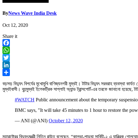
By
News Wave India Desk
Oct 12, 2020
Share it
Facebook
WhatsApp
Twitter
LinkedIn
Share
বড়সড় বিদ্যুৎ বিপর্যের মুখোমুখি বাণিজ্যনগরী মুম্বই। টাটার বিদ্যুৎ সরবরাহ ব্যবস্থা ক
মুম্বইবাসী। বৃহন্মুম্বই ইলেকট্রিক সাপ্লাই অ্যান্ড ট্রান্সপোর্ট-এর তরফে জানানো হয়েছে,
#WATCH
Public announcement about the temporary suspension 
BMC says, "It will take 45 minutes to 1 hour to restore the po
— ANI (@ANI)
October 12, 2020
মহারাষ্ট্রের বিদ্যুৎমন্ত্রী নিতিন রাউত বলেছেন, “কালভা-পাডঘা সার্কিট-২ এ যান্ত্রিক গো