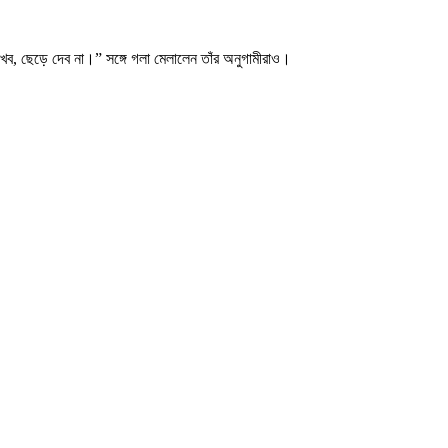
াখব, ছেড়ে দেব না।” সঙ্গে গলা মেলালেন তাঁর অনুগামীরাও।