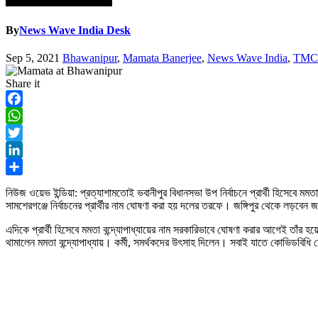
By
News Wave India Desk
Sep 5, 2021
Bhawanipur
,
Mamata Banerjee
,
News Wave India
,
TMC
Share it
Facebook
WhatsApp
Twitter
LinkedIn
Share
নিউজ ওয়েভ ইন্ডিয়া: প্রত্যাশামতোই ভবানীপুর বিধানসভা উপ নির্বাচনে প্রার্থী হিসেবে মমত
সামশেরগঞ্জে নির্বাচনের প্রার্থীর নাম ঘোষণা করা হয় দলের তরফে। জঙ্গিপুর থেকে লড়বেন 
এদিকে প্রার্থী হিসেবে মমতা বন্দ্যোপাধ্যায়ের নাম সরকারিভাবে ঘোষণা করার আগেই তাঁর 
থামালেন মমতা বন্দ্যোপাধ্যায়। কর্মী, সমর্থকদের উৎসাহ দিলেন। সবাই যাতে কোভিডবিধি ম