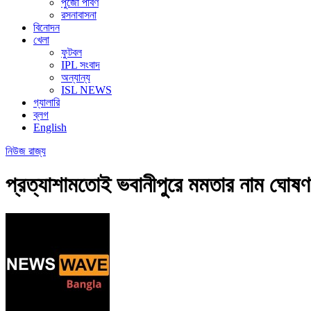
পুজো পার্বণ
রসনাবাসনা
বিনোদন
খেলা
ফুটবল
IPL সংবাদ
অন্যান্য
ISL NEWS
গ্যালারি
ব্লগ
English
নিউজ
রাজ্য
প্রত্যাশামতোই ভবানীপুরে মমতার নাম ঘোষণ