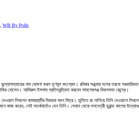
,
WB By Polls
া বন্দ্যোপাধ্যায়ের নাম ঘোষণা করল তৃণমূল কংগ্রেস। রবিবার সন্ধ্যায় দলের তরফে সরকারিভাবে
জাকির হোসেন। আমিরুল ইসলাম প্রতিদ্বন্দ্বিতা করবেন সামশেরগঞ্জ বিধানসভা কেন্দ্রে।
হয়ে দেওয়াল লিখলেন কামারহাটির বিধায়ক মদন মিত্র। তুলিতে রং লাগিয়ে তিনি দেওয়ালে লিখলেন
েনে কাজ করেন, সেই সতর্কবার্তাও দেন তিনি। সেখান থেকে দলনেত্রী ডুরান্ড কাপের উদ্বোধনে