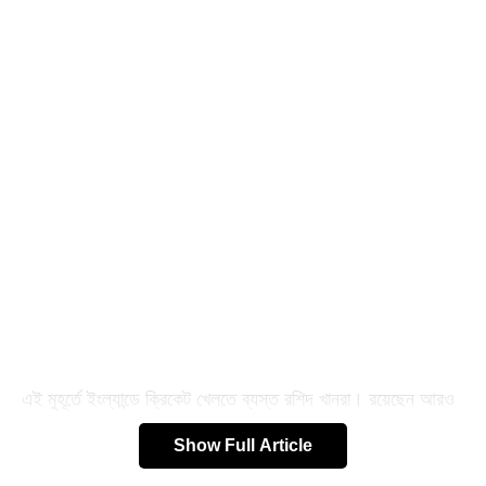
এই মুহূর্তে ইংল্যান্ডে ক্রিকেট খেলতে ব্যস্ত রশিদ খানরা। রয়েছেন আরও
এক জাতীয় দলের ক্রিকেটার মহম্মদ নবি। সেখানে হান্ড্রেড টুর্নামেন্ট
Show Full Article
খেলছেন তাঁরা। রশিদের দল ট্রেন্ট রকেটস ও নবির ফ্র্যাঞ্চাইজি লন্ডন