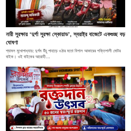
নারী সুরক্ষায় ‘দুর্গা সুরক্ষা স্কোয়াড’, স্বরাষ্ট্র বাজেটে একগুচ্ছ বড়
ঘোষণা
শ্যামল মুখোপাধ্যায়: দুর্গম উঁচু পাহাড়ে ওঠার মতো বিশাল আকারের শক্তিশালী মোটর
বাইক। ওই বাইকের আরোহী…