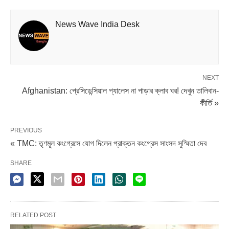
স্পিরিটস। তবে এখন খেলায় মনোসংযোগ করতে পারছেন না রশিদরা।
রীতিমত দুঃশ্চিন্তায় রাতের ঘুম চলে গেছে তাঁদের।
News Wave India Desk
Share it
NEXT
Afghanistan: প্রেসিডেন্সিয়াল প্যালেস না পাড়ার ক্লাব ঘর! দেখুন তালিবান-
কীর্তি »
PREVIOUS
« TMC: তৃণমূল কংগ্রেসে যোগ দিলেন প্রাক্তন কংগ্রেস সাংসদ সুস্মিতা দেব
SHARE
RELATED POST