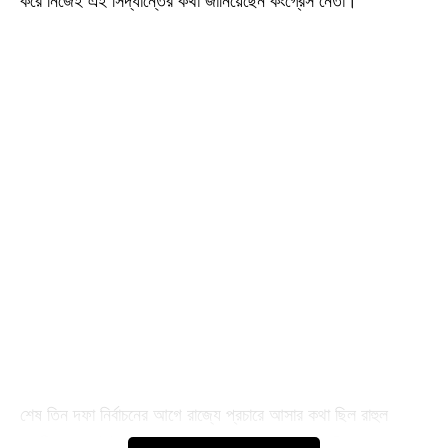
করে নিজেই এই সিদ্ধান্তের কথা জানিয়েছেন কংগ্রেস নেতা।
শেষ তিন দফা নির্বাচনের আগে রাজ্যে প্রচারে আসার কথা ছিল রাহুল
গান্ধীর। এমনটাই জানা গিয়েছিল বিধানভবন সূত্রে। বাদুড়িয়া, নোয়াপাড়া,