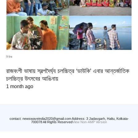
নিউজ
রাজবংশী ভাষায় স্বল্পদৈর্ঘ্য চলচ্চিত্র ‘ডাউকি’ এবার আন্তর্জাতিক
চলচ্চিত্র উৎসবের আঙিনায়
1 month ago
contact: newswaveindia2020@gmail.com Address: 3 Jadavgarh, Haltu, Kolkata-
700078 All Rights Reserved
View Non-AMP Version