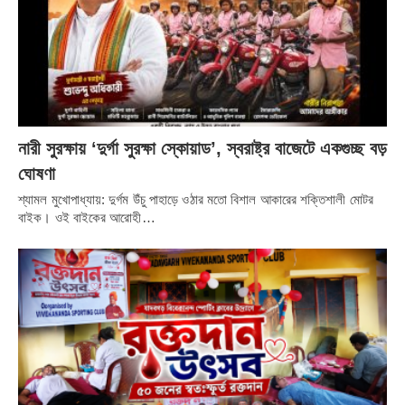
নারী সুরক্ষায় ‘দুর্গা সুরক্ষা স্কোয়াড’, স্বরাষ্ট্র বাজেটে একগুচ্ছ বড়
ঘোষণা
শ্যামল মুখোপাধ্যায়: দুর্গম উঁচু পাহাড়ে ওঠার মতো বিশাল আকারের শক্তিশালী মোটর
বাইক। ওই বাইকের আরোহী…