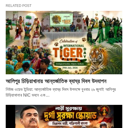
করা হবে না বলে CPM-এর তরফে আগে জানিয়ে দেওয়া হয়েছে।
RELATED POST
Share it
আলিপুর চিড়িয়াখানায় আন্তর্জাতিক ব্যাঘ্র দিবস উদযাপন
নিউজ ওয়েভ ইন্ডিয়া: আন্তর্জাতিক ব্যাঘ্র দিবস উপলক্ষে বুধবার ২৯ জুলাই আলিপুর
চিড়িয়াখানার NIC ভবনে এক…