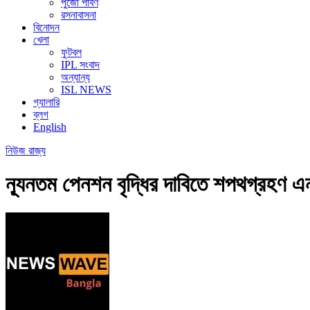
পুজো পার্বণ
রসনাবাসনা
বিনোদন
খেলা
ফুটবল
IPL সংবাদ
অন্যান্য
ISL NEWS
গ্যালারি
ব্লগ
English
নিউজ
রাজ্য
ন্যূনতম পেনশন বৃদ্ধির দাবিতে শপথগ্রহণ এনএস