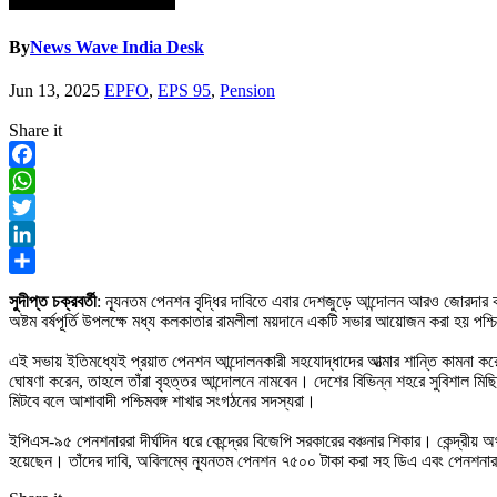
By
News Wave India Desk
Jun 13, 2025
EPFO
,
EPS 95
,
Pension
Share it
Facebook
WhatsApp
Twitter
LinkedIn
Share
সুদীপ্ত চক্রবর্তী
: ন্যূনতম পেনশন বৃদ্ধির দাবিতে এবার দেশজুড়ে আন্দোলন আরও জোরদার 
অষ্টম বর্ষপূর্তি উপলক্ষে মধ্য কলকাতার রামলীলা ময়দানে একটি সভার আয়োজন করা হয় পশ্চি
এই সভায় ইতিমধ্যেই প্রয়াত পেনশন আন্দোলনকারী সহযোদ্ধাদের আত্মার শান্তি কামনা করে নি
ঘোষণা করেন, তাহলে তাঁরা বৃহত্তর আন্দোলনে নামবেন। দেশের বিভিন্ন শহরে সুবিশাল মিছ
মিটবে বলে আশাবাদী পশ্চিমবঙ্গ শাখার সংগঠনের সদস্যরা।
ইপিএস-৯৫ পেনশনাররা দীর্ঘদিন ধরে কেন্দ্রের বিজেপি সরকারের বঞ্চনার শিকার। কেন্দ্রীয় অর
হয়েছেন। তাঁদের দাবি, অবিলম্বে ন্যূনতম পেনশন ৭৫০০ টাকা করা সহ ডিএ এবং পেনশনার দ