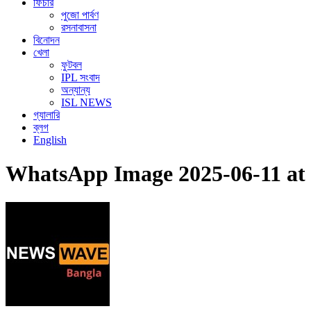
ফিচার
পুজো পার্বণ
রসনাবাসনা
বিনোদন
খেলা
ফুটবল
IPL সংবাদ
অন্যান্য
ISL NEWS
গ্যালারি
ব্লগ
English
WhatsApp Image 2025-06-11 at