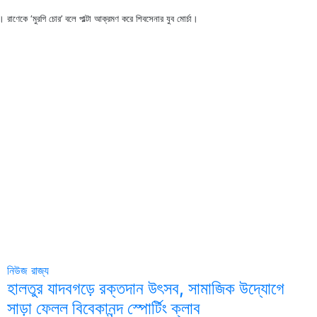
 রাণেকে ‘মুরগি চোর’ বলে পাল্টা আক্রমণ করে শিবসেনার যুব মোর্চা।
নিউজ
রাজ্য
হালতুর যাদবগড়ে রক্তদান উৎসব, সামাজিক উদ্যোগে
সাড়া ফেলল বিবেকানন্দ স্পোর্টিং ক্লাব