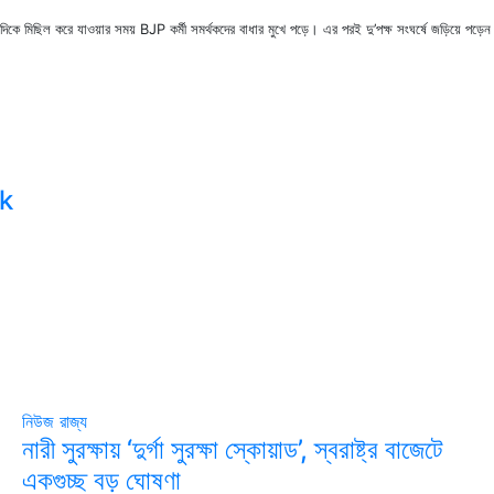
িকে মিছিল করে যাওয়ার সময় BJP কর্মী সমর্থকদের বাধার মুখে পড়ে। এর পরই দু’পক্ষ সংঘর্ষে জড়িয়ে পড়েন।
k
নিউজ
রাজ্য
নারী সুরক্ষায় ‘দুর্গা সুরক্ষা স্কোয়াড’, স্বরাষ্ট্র বাজেটে
একগুচ্ছ বড় ঘোষণা