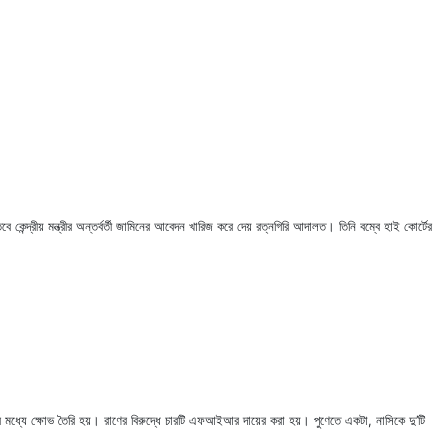
েন্দ্রীয় মন্ত্রীর অন্তর্বর্তী জামিনের আবেদন খারিজ করে দেয় রত্নগিরি আদালত। তিনি বম্বে হাই কোর্টের
্থকদের মধ্যে ক্ষোভ তৈরি হয়। রাণের বিরুদ্ধে চারটি এফআইআর দায়ের করা হয়। পুণেতে একটা, নাসিকে দু’টি