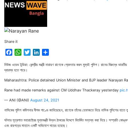
Share it
Facebook
WhatsApp
Twitter
LinkedIn
Share
নিউজ ওয়েভ ইন্ডিয়া: কেন্দ্রীয় মন্ত্রী নারায়ণ রাণেকে গ্রেফতার করল মুম্বই পুলিশ। রানের বিরুদ্ধে ভা
দ্বারস্থ হতে পারে।
Maharashtra: Police detained Union Minister and BJP leader Narayan Ran
Rane had made remarks against CM Uddhav Thackeray yesterday
pic.
— ANI (@ANI)
August 24, 2021
নাসিকের পুলিশ কমিশনার দীপক পাণ্ডে জানিয়েছেন, রাণেকে তাঁদের হেফাজতে নিয়ে নাসিক পুলিশের হাতে তু
ঘটনার সূত্রপাত মহারাষ্ট্রের মুখ্যমন্ত্রী উদ্ধব ঠাকরের উদ্দেশে বিতর্কিত মন্তব্য করা নিয়ে। সম্প্রত
এবং রায়গড়ের মাহাদে একটি অভিযোগ দায়ের হয়েছে।