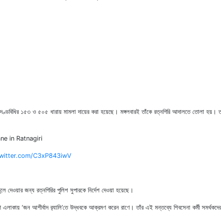
রতীয় দণ্ডবিধির ১৫৩ ও ৫০৫ ধারায় মামলা দায়ের করা হয়েছে। মঙ্গলবারই তাঁকে রত্নগিরি আদালতে তোলা হয়। তবে ক
e in Ratnagiri
twitter.com/C3xP843iwV
লে দেওয়ার জন্য রত্নগিরির পুলিশ সুপারকে নির্দেশ দেওয়া হয়েছে।
ি কোঙ্কণ এলাকায় ‘জন আশীর্বাদ র‌্যালি’তে উদ্ধবকে আক্রমণ করেন রাণে। তাঁর এই মন্তব্যে শিবসেনা কর্মী সমর