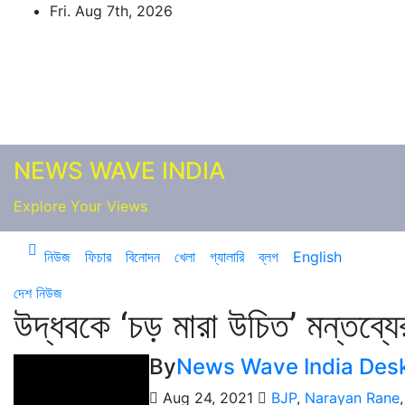
Skip
Fri. Aug 7th, 2026
to
content
NEWS WAVE INDIA
Explore Your Views
নিউজ
ফিচার
বিনোদন
খেলা
গ্যালারি
ব্লগ
English
দেশ
নিউজ
উদ্ধবকে ‘চড় মারা উচিত’ মন্তব্যের
By
News Wave India Des
Aug 24, 2021
BJP
,
Narayan Rane