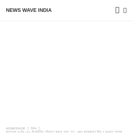
NEWS WAVE INDIA
HOMEPAGE
নিউজ
বালেশ্বরে ঘণ্টায় ১৫৫ কিলোমিটার গতিবেগে আছড়ে পড়ল ‘যশ’, তুমুল জলোচ্ছ্বাস দীঘা ও সুন্দরবন লাগোয়া