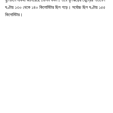
বুলেটিনে একথা জানিয়েছে মৌসম ভবন। তবে ঘূর্ণিঝড়ের কেন্দ্রের গতিবেগ
ঘণ্টায় ১৩০ থেকে ১৪০ কিলোমিটার ছিল গড়ে। সর্বোচ্চ ছিল ঘণ্টায় ১৫৫
কিলোমিটার।