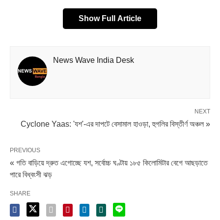
শেষ ৬ ঘণ্টায় ১৭ কিলোমিটার প্রতি ঘণ্টা গতিবেগে এগিয়েছে ‘যশ’।
Show Full Article
জানিয়েছে মৌসম ভবন। বুধবার দুপুরের মধ্যে ওড়িশার পারাদ্বীপ ও
পশ্চিমবঙ্গের সাগর দ্বীপের মধ্যে বালেশ্বরের দক্ষিণ ও ধামরার উত্তর দিক
দিয়ে অতি শক্তিশালী ঘূর্ণিঝড় রূপে ‘যশ’ অতিক্রম করে যাবে বলেই
News Wave India Desk
পূর্বাভাস দিয়েছে জাতীয় আবহাওয়া অফিস। তার পর ঘূর্ণিঝড় চলে যাবে
ঝাড়খণ্ডের দিকে।
NEXT
Cyclone Yaas: 'যশ'-এর দাপটে বেসামাল হাওড়া, হুগলির বিস্তীর্ণ অঞ্চল »
PREVIOUS
« গতি বাড়িয়ে দ্রুত এগোচ্ছে যশ, সর্বোচ্চ ঘণ্টায় ১৮৫ কিলোমিটার বেগে আছড়াতে
পারে বিধ্বংসী ঝড়
SHARE