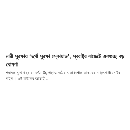
নারী সুরক্ষায় ‘দুর্গা সুরক্ষা স্কোয়াড’, স্বরাষ্ট্র বাজেটে একগুচ্ছ বড়
ঘোষণা
শ্যামল মুখোপাধ্যায়: দুর্গম উঁচু পাহাড়ে ওঠার মতো বিশাল আকারের শক্তিশালী মোটর
বাইক। ওই বাইকের আরোহী…
Share it