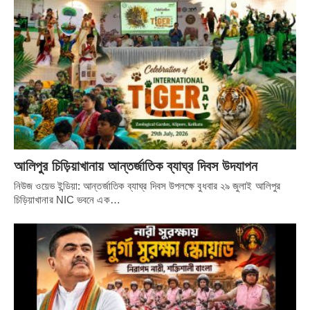
বাঁধ ভেঙে এলাকা প্লাবিত হয়ে গেছে বাগনান, ওরফুলি, দেউলটি ও
সামতাবেড় এলাকা। প্লাবিত কিংবদন্তি কথা সাহিত্যিক শরৎচন্দ্র
চট্টোপাধ্যায়ের সামতাবেড়ের বাড়িও। প্লাবনের জেরে এলাকাবাসীদের মধ্যে
আতঙ্ক ছড়িয়ে পড়েছে।
আলিপুর চিড়িয়াখানায় আন্তর্জাতিক ব্যাঘ্র দিবস উদযাপন
নিউজ ওয়েভ ইন্ডিয়া: আন্তর্জাতিক ব্যাঘ্র দিবস উপলক্ষে বুধবার ২৯ জুলাই আলিপুর
চিড়িয়াখানার NIC ভবনে এক…