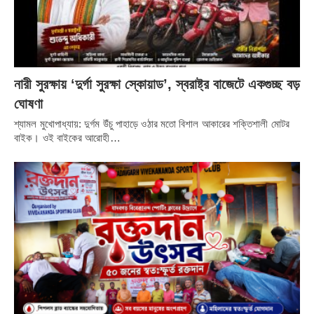
নারী সুরক্ষায় ‘দুর্গা সুরক্ষা স্কোয়াড’, স্বরাষ্ট্র বাজেটে একগুচ্ছ বড়
ঘোষণা
শ্যামল মুখোপাধ্যায়: দুর্গম উঁচু পাহাড়ে ওঠার মতো বিশাল আকারের শক্তিশালী মোটর
বাইক। ওই বাইকের আরোহী…
Share it