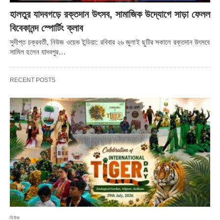
হালতুর যাদবগড়ে রক্তদান উৎসব, সামাজিক উদ্যোগে সাড়া ফেলল
বিবেকানন্দ স্পোর্টিং ক্লাব
সুদীপ্ত চক্রবর্তী, নিউজ ওয়েভ ইন্ডিয়া: রবিবার ২৬ জুলাই ছুটির সকালে রক্তদান উৎসবে
সামিল হলেন যাদবপুর…
RECENT POSTS
নিউজ