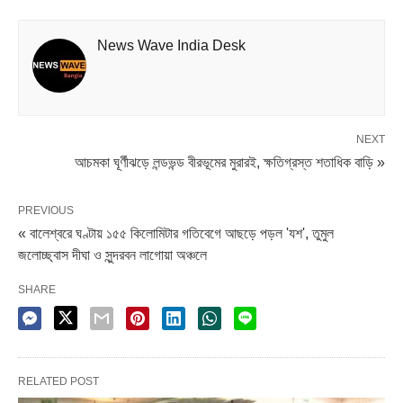
উত্তর ২৪ পরগনার টাকী, বসিরহাটের খুব করুণ অবস্থা। প্রবল
News Wave India Desk
জলোচ্ছ্বাসে অনেক গ্রাম ভেসে গেছে। একই অবস্থা হুগলি জেলাতেও।
সেখানেও প্রচুর ক্ষয়ক্ষতি হয়েছে বলে স্থানীয় প্রশাসনের তরফে জানানো
হয়েছে। অনেকে আশ্রয়হীন হয়ে পড়েছেন যশ-এর দাপটে। প্রশাসন ও
স্থানীয় স্বেচ্ছাসেবী সংগঠনগুলো ক্ষতিগ্রস্তদের পাশে এসে দাঁড়িয়েছে।
NEXT
আচমকা ঘূর্ণীঝড়ে লন্ডভন্ড বীরভূমের মুরারই, ক্ষতিগ্রস্ত শতাধিক বাড়ি »
পূর্ব মেদিনীপুরের কোলাঘাট সংলগ্ন এলাকাও ব্যাপক ক্ষতিগ্রস্ত হয়েছে।
PREVIOUS
« বালেশ্বরে ঘণ্টায় ১৫৫ কিলোমিটার গতিবেগে আছড়ে পড়ল 'যশ', তুমুল
জলোচ্ছ্বাস দীঘা ও সুন্দরবন লাগোয়া অঞ্চলে
SHARE
RELATED POST