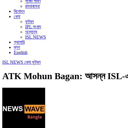
পুজো পার্বণ
রসনাবাসনা
বিনোদন
খেলা
ফুটবল
IPL সংবাদ
অন্যান্য
ISL NEWS
গ্যালারি
ব্লগ
English
ISL NEWS
খেলা
ফুটবল
ATK Mohun Bagan: আসন্ন ISL-এ তিন