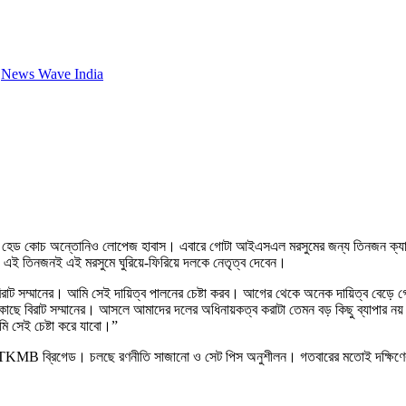
,
News Wave India
 হেড কোচ অন্তোনিও লোপেজ হাবাস। এবারে গোটা আইএসএল মরসুমের জন্য তিনজন ক্যাপ্টেন
। এই তিনজনই এই মরসুমে ঘুরিয়ে-ফিরিয়ে দলকে নেতৃত্ব দেবেন।
া বিরাট সম্মানের। আমি সেই দায়িত্ব পালনের চেষ্টা করব। আগের থেকে অনেক দায়িত্ব বে
ে বিরাট সম্মানের। আসলে আমাদের দলের অধিনায়কত্ব করাটা তেমন বড় কিছু ব্যাপার নয়
আমি সেই চেষ্টা করে যাবো।”
নিচ্ছে ATKMB ব্রিগেড। চলছে রণনীতি সাজানো ও সেট পিস অনুশীলন। গতবারের মতোই দক্ষিণে