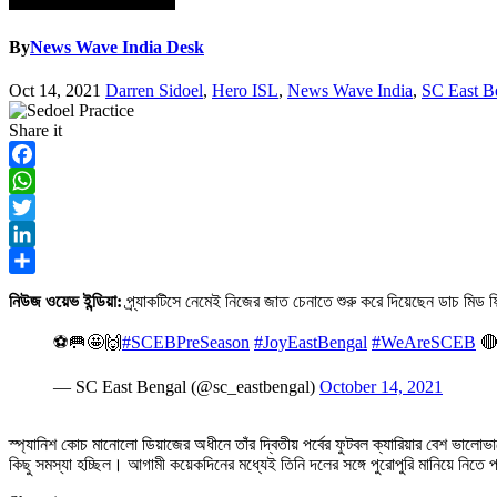
By
News Wave India Desk
Oct 14, 2021
Darren Sidoel
,
Hero ISL
,
News Wave India
,
SC East B
Share it
Facebook
WhatsApp
Twitter
LinkedIn
Share
নিউজ ওয়েভ ইন্ডিয়া:
প্র্যাকটিসে নেমেই নিজের জাত চেনাতে শুরু করে দিয়েছেন ডাচ মিড 
⚽🥅🤩🙌
#SCEBPreSeason
#JoyEastBengal
#WeAreSCEB

— SC East Bengal (@sc_eastbengal)
October 14, 2021
স্প্যানিশ কোচ মানোলো ডিয়াজের অধীনে তাঁর দ্বিতীয় পর্বের ফুটবল ক্যারিয়ার বেশ ভালোভা
কিছু সমস্যা হচ্ছিল। আগামী কয়েকদিনের মধ্যেই তিনি দলের সঙ্গে পুরোপুরি মানিয়ে নিতে