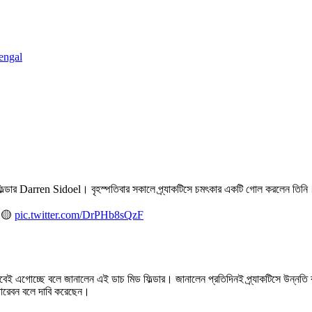
engal
ফিল্ডার Darren Sidoel। বৃহস্পতিবার সকালে প্র্যাকটিসে চমৎকার একটি গোল করলেন তিনি।
🟡
pic.twitter.com/DrPHb8sQzF
বেই এগোচ্ছে বলে জানালেন এই ডাচ মিড ফিল্ডার। জানালেন প্রতিদিনই প্র্যাকটিসে উন্নতি ক
 পারেবন বলে দাবি করেছেন।