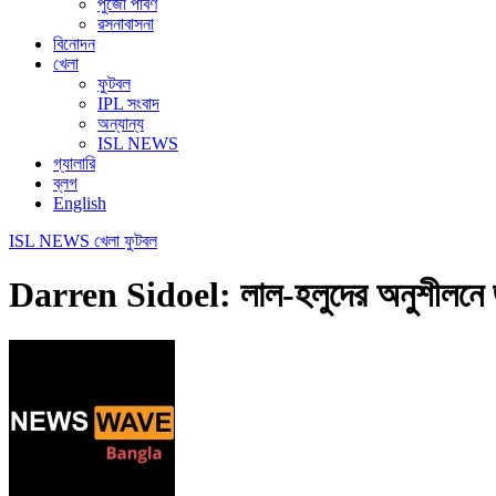
পুজো পার্বণ
রসনাবাসনা
বিনোদন
খেলা
ফুটবল
IPL সংবাদ
অন্যান্য
ISL NEWS
গ্যালারি
ব্লগ
English
ISL NEWS
খেলা
ফুটবল
Darren Sidoel: লাল-হলুদের অনুশীলনে জাত