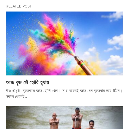
RELATED POST
আজ বৃজ মেঁ হোরি হ্যায়
যীশু চৌধুরী: ব্রজধামে আজ হোলি খেলা। সারা ভারতই আজ যেন ব্রজধাম হয়ে উঠবে।
সকাল থেকেই…