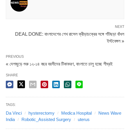
এবং ফোর্থ জেনারেশন দ্য ভিঞ্চি সার্জিক্যাল রোবট প্রযুক্তি ক্যান্সার
চিকিৎসার জন্য আশীর্বাদ হতে পারে।”
Share it
NEXT
DEAL DONE: বাংলাদেশের শেখ রাসেল ক্রীড়াচক্রের সঙ্গে গাঁটছড়া বাঁধল
ইস্টবেঙ্গল »
PREVIOUS
« দেশজুড়ে শুরু ১২-১৪ বছর বয়সীদের টিকাকরণ, বাংলাতে চালু হচ্ছে শীঘ্রই
SHARE
TAGS:
Da Vinci
hysterectomy
Medica Hospital
News Wave
India
Robotic_Assisted Surgery
uterus