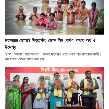
মহালয়ার ভোরেই পিতৃতর্পণ; জেনে নিন ‘তর্পণ’ কথার অর্থ ও
উদ্দেশ্য
সিদ্ধার্থ ভট্টাচার্য (পুরোহিতরত্ন): রবিবার মহালয়ার ভোরে শোনা যাবে মহিষাসুরমর্দিনী।
আর সকাল থেকেই গঙ্গার ঘাটে ঘাটে…