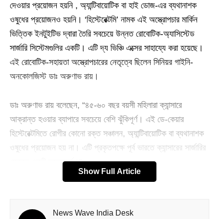
দেওয়ার প্রয়োজন হয়নি , অ্যান্টিবায়োটিক বা হাই ডোজ-এর ব্যথানাশক
ওষুধের প্রয়োজনও হয়নি। ‘হিস্টেরেক্টমি’ নামক এই অস্ত্রোপচার মার্কিন
ভিত্তিক ইনটুইটিভ দ্বারা তৈরি সবচেয়ে উন্নত রোবোটিক-অ্যাসিস্টেড
সার্জারি সিস্টেমগুলির একটি। এটি দ্য ভিঞ্চি এক্সের সাহায্যে করা হয়েছে।
এই রোবোটিক-সহায়তা অস্ত্রোপচারের নেতৃত্বে ছিলেন সিনিয়র গাইনি-
অনকোলজিস্ট ডাঃ অরুণাভ রায়।
ডাঃ অরুণাভ রায় বলেছেন, “৪৫-৬০ বছর বয়সী মহিলারা ক্যান্সারে
আক্রান্ত হওয়ার ব্যাপারে সবচেয়ে বেশি ঝুঁকিপূর্ণ। এই ডে-কেয়ার
হিস্টেরেক্টমিতে রোগীর কোনো রক্ত সঞ্চালন, অ্যান্টিবায়োটিক বা ব্যথানাশক
ওষুধের প্রয়োজন হয় না। এটি প্রকৃতপক্ষে পূর্ব ভারতে ক্যান্সারের সার্জারির
ক্ষেত্রে একটি ল্যান্ডমার্ক।”
Show Full Article
ডাঃ অভয় কুমার,সার্জিক্যাল অনকোলজি এবং রোবোটিক সার্জারির প্রধান
এদিন বলেছেন, “ক্যান্সারের চিকিৎসায় মেডিকায় বিশ্বমানের সুবিধা রয়েছে
News Wave India Desk