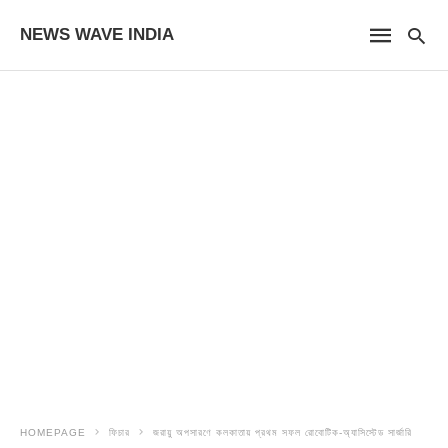
NEWS WAVE INDIA
HOMEPAGE
ফিচার
জরায়ু অপসারণে কলকাতায় প্রথম সফল রোবোটিক-অ্যাসিস্টেড সার্জারি