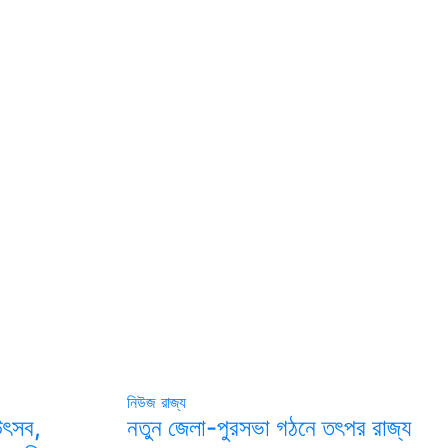
নিউজ
রাজ্য
উৎসব,
নতুন জেলা-পুরসভা গঠনে তৎপর রাজ্য