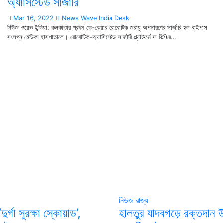
অ্যাসিস্টেড সার্জারি
Mar 16, 2022
News Wave India Desk
নিউজ ওয়েভ ইন্ডিয়া: কলকাতার প্রথম ডে-কেয়ার রোবোটিক জরায়ু অপসারণের সার্জারি হল বাইপাস
সংলগ্ন মেডিকা হাসপাতালে। রোবোটিক-অ্যাসিস্টেড সার্জারি প্ল্যাটফর্ম দা ভিঞ্চির…
নিউজ
রাজ্য
‘দুর্গা সুরক্ষা স্কোয়াড’,
হালতুর যাদবগড়ে রক্তদান 