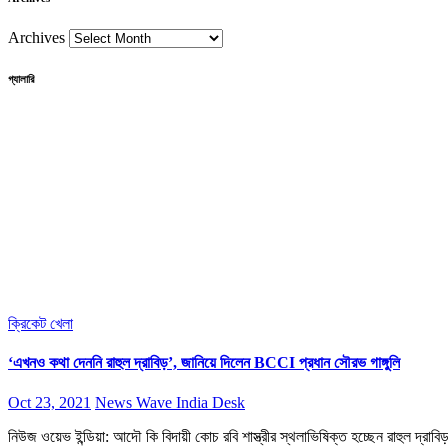
Archives
গ্যালারি
ক্রিকেট
খেলা
‘এখনও কথা দেননি রাহুল দ্রাবিড়’, জানিয়ে দিলেন BCCI প্রধান সৌরভ গাঙ্গুলি
Oct 23, 2021
News Wave India Desk
নিউজ ওয়েভ ইন্ডিয়া: আদৌ কি বিদায়ী কোচ রবি শাস্ত্রীর স্থলাভিষিক্ত হচ্ছেন রাহুল দ