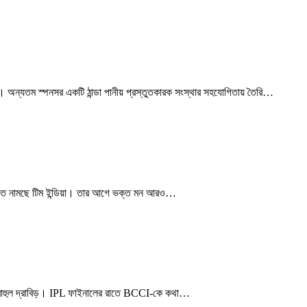
 অন্যতম স্পনসর একটি ঠান্ডা পানীয় প্রস্তুতকারক সংস্থার সহযোগিতায় তৈরি…
চ খেলতে নামছে টিম ইন্ডিয়া। তার আগে ভক্ত মন আরও…
 রাহুল দ্রাবিড়। IPL ফাইনালের রাতে BCCI-কে কথা…