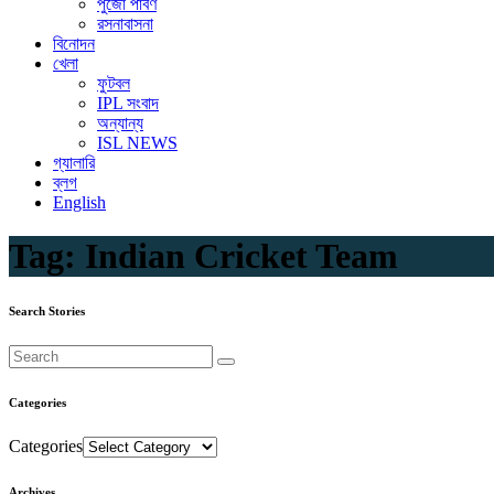
পুজো পার্বণ
রসনাবাসনা
বিনোদন
খেলা
ফুটবল
IPL সংবাদ
অন্যান্য
ISL NEWS
গ্যালারি
ব্লগ
English
Tag:
Indian Cricket Team
Search Stories
Categories
Categories
Archives