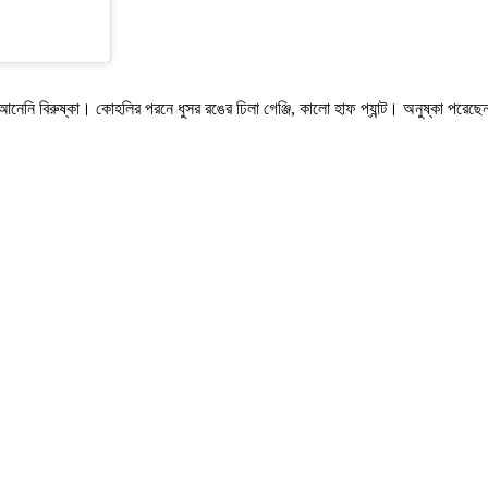
েনি বিরুষ্কা। কোহলির পরনে ধুসর রঙের ঢিলা গেঞ্জি, কালো হাফ প্যান্ট। অনুষ্কা পরেছেন