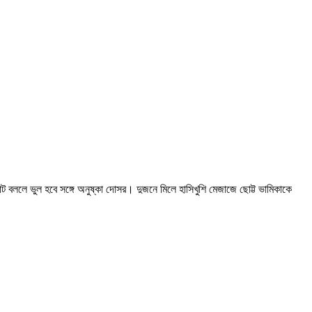
াট বললে ভুল হবে সঙ্গে অনুষ্কা দোসর। দুজনে মিলে হাসিখুশি মেজাজে ছোট্ট ভামিকাকে