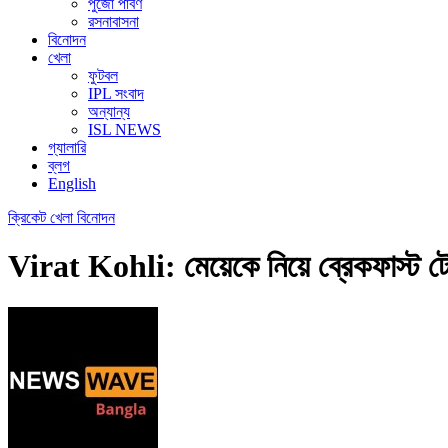
পুজো পার্বণ
রসনাবাসনা
বিনোদন
খেলা
ফুটবল
IPL সংবাদ
অন্যান্য
ISL NEWS
গ্যালারি
ব্লগ
English
ক্রিকেট
খেলা
বিনোদন
Virat Kohli: মেয়েকে নিয়ে ব্রেকফাস্ট টেব