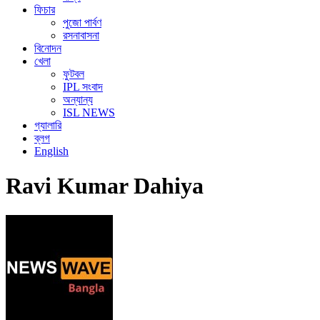
ফিচার
পুজো পার্বণ
রসনাবাসনা
বিনোদন
খেলা
ফুটবল
IPL সংবাদ
অন্যান্য
ISL NEWS
গ্যালারি
ব্লগ
English
Ravi Kumar Dahiya