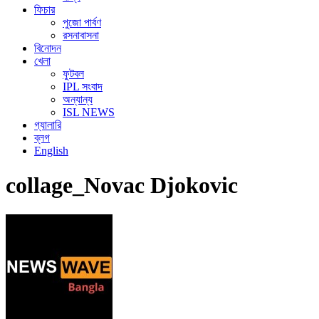
ফিচার
পুজো পার্বণ
রসনাবাসনা
বিনোদন
খেলা
ফুটবল
IPL সংবাদ
অন্যান্য
ISL NEWS
গ্যালারি
ব্লগ
English
collage_Novac Djokovic