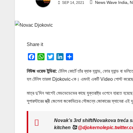
,
News Wave India
N
SEP 14, 2021
Share it
F
W
T
L
S
a
h
w
i
h
c
a
i
n
a
নিউজ ওয়েভ ইন্ডিয়া:
টেনিস কোর্টে তাঁর ব্যাক হ্যান্ড, ফোর হ্যান্ড বা
e
t
t
k
r
হল টেনিস তারকা Djokovic-কে। এমনই একটি Video পোস্ট করেছেন 
b
s
t
e
e
o
A
e
d
মাত্র দু’দিন আগেই মেডভেডেভের কাছে যুক্তরাষ্ট্র ওপেনে হারতে হয়েছে
o
p
r
I
সুপারস্টারের স্ত্রী জেলেনা জকোভিচের সৌজন্যে জোকারের ফ্যানেরা এই 
k
p
n
Novak’s 3rd shift/Novakova treća s
kitchen 🥰
@djokernole
pic.twitter