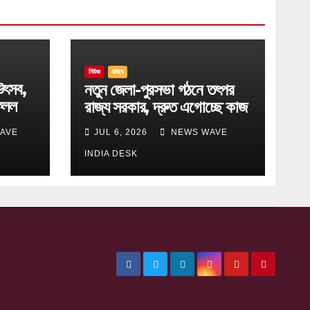
নিউজ
রাজ্য
উৎসব,
নতুন জেলা-পুরসভা গঠনে তৎপর
েলল
রাজ্য সরকার, দ্রুত এগোচ্ছে কাজ
AVE
JUL 6, 2026
NEWS WAVE
INDIA DESK