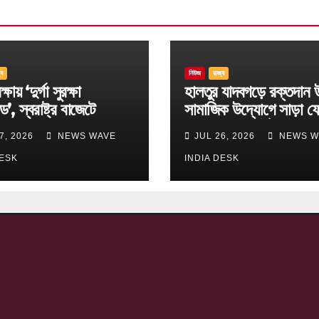
্য
নিউজ
রাজ্য
্ষায় ‘দুর্গা সুরক্ষা
হালতুর যাদবগড়ে রক্তদান 
ড’, স্বরাষ্ট্র বাজেটে
সামাজিক উদ্যোগে সাড়া ফ
ছ বড় ঘোষণা
বিবেকানন্দ স্পোর্টিং ক্লাব
7, 2026
NEWS WAVE
JUL 26, 2026
NEWS W
DESK
INDIA DESK