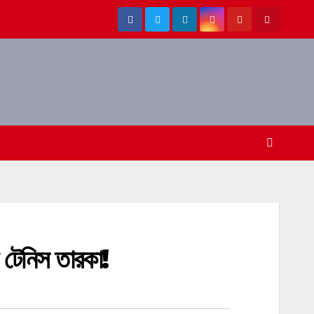
টেনিস তারকা!