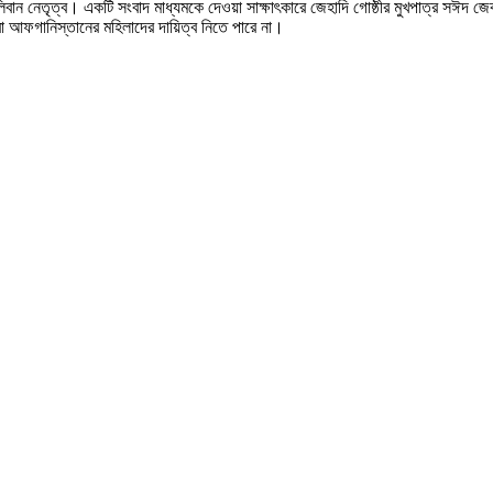
ালিবান নেতৃত্ব। একটি সংবাদ মাধ্যমকে দেওয়া সাক্ষাৎকারে জেহাদি গোষ্ঠীর মুখপাত্র সঈদ জে
ো আফগানিস্তানের মহিলাদের দায়িত্ব নিতে পারে না।