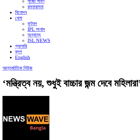
পুজো পার্বণ
রসনাবাসনা
বিনোদন
খেলা
ফুটবল
IPL সংবাদ
অন্যান্য
ISL NEWS
গ্যালারি
ব্লগ
English
আন্তর্জাতিক
নিউজ
‘মন্ত্রিত্ব নয়, শুধুই বাচ্চার জন্ম দেবে মহিলা