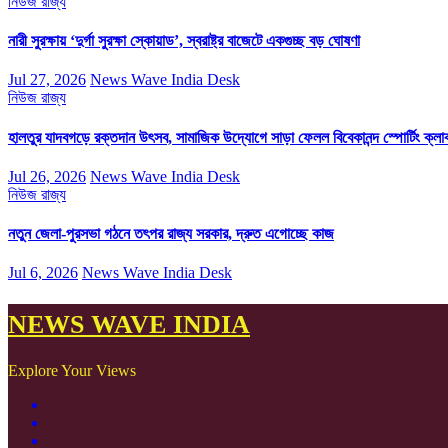
নিউজ
রাজ্য
নারী সুরক্ষায় ‘দুর্গা সুরক্ষা স্কোয়াড’, স্বরাষ্ট্র বাজেটে একগুচ্ছ বড় ঘোষণা
Jul 27, 2026
News Wave India Desk
নিউজ
রাজ্য
হালতুর যাদবগড়ে রক্তদান উৎসব, সামাজিক উদ্যোগে সাড়া ফেলল বিবেকানন্দ স্পোর্টিং ক্লা
Jul 26, 2026
News Wave India Desk
নিউজ
রাজ্য
নতুন জেলা-পুরসভা গঠনে তৎপর রাজ্য সরকার, দ্রুত এগোচ্ছে কাজ
Jul 6, 2026
News Wave India Desk
NEWS WAVE INDIA
Explore Your Views