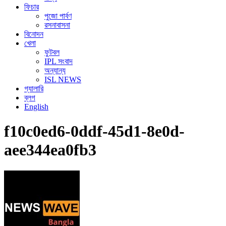
ফিচার
পুজো পার্বণ
রসনাবাসনা
বিনোদন
খেলা
ফুটবল
IPL সংবাদ
অন্যান্য
ISL NEWS
গ্যালারি
ব্লগ
English
f10c0ed6-0ddf-45d1-8e0d-
aee344ea0fb3