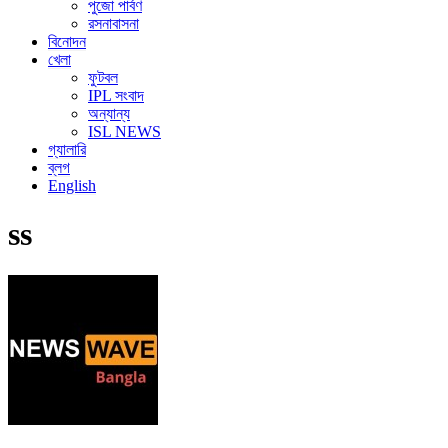
পুজো পার্বণ
রসনাবাসনা
বিনোদন
খেলা
ফুটবল
IPL সংবাদ
অন্যান্য
ISL NEWS
গ্যালারি
ব্লগ
English
ss