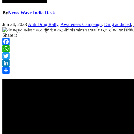
By
News Wave India Desk
Jun 24, 2023
Anti Drug Rally
,
Awareness Campaign
,
Drug addicted
,
Share it
Facebook
WhatsApp
Twitter
LinkedIn
Share