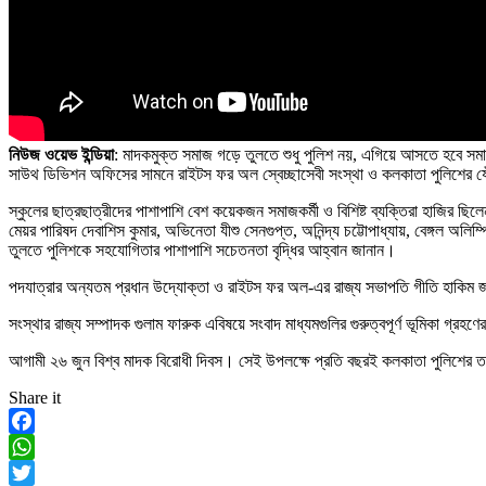
নিউজ ওয়েভ ইন্ডিয়া
: মাদকমুক্ত সমাজ গড়ে তুলতে শুধু পুলিশ নয়, এগিয়ে আসতে হবে সম
সাউথ ডিভিশন অফিসের সামনে রাইটস ফর অল স্বেচ্ছাসেবী সংস্থা ও কলকাতা পুলিশের
স্কুলের ছাত্রছাত্রীদের পাশাপাশি বেশ কয়েকজন সমাজকর্মী ও বিশিষ্ট ব্যক্তিরা হাজির ছিলে
মেয়র পারিষদ দেবাশিস কুমার, অভিনেতা যীশু সেনগুপ্ত, অনিন্দ্য চট্টোপাধ্যায়, বেঙ্গল অ
তুলতে পুলিশকে সহযোগিতার পাশাপাশি সচেতনতা বৃদ্ধির আহ্বান জানান।
পদযাত্রার অন্যতম প্রধান উদ্যোক্তা ও রাইটস ফর অল-এর রাজ্য সভাপতি গীতি হাকিম জা
সংস্থার রাজ্য সম্পাদক গুলাম ফারুক এবিষয়ে সংবাদ মাধ্যমগুলির গুরুত্বপূর্ণ ভূমিকা গ্র
আগামী ২৬ জুন বিশ্ব মাদক বিরোধী দিবস। সেই উপলক্ষে প্রতি বছরই কলকাতা পুলিশের ত
Share it
Facebook
WhatsApp