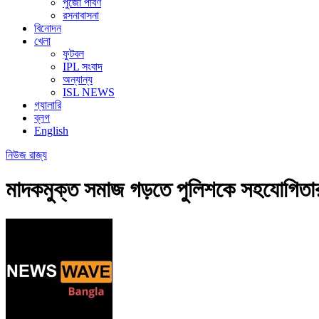
পুজো পার্বণ
রসনাবাসনা
বিনোদন
খেলা
ফুটবল
IPL সংবাদ
অন্যান্য
ISL NEWS
গ্যালারি
ব্লগ
English
নিউজ
রাজ্য
মাদকমুক্ত সমাজ গড়তে পুলিশকে সহযোগিতার