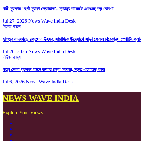
নারী সুরক্ষায় ‘দুর্গা সুরক্ষা স্কোয়াড’, স্বরাষ্ট্র বাজেটে একগুচ্ছ বড় ঘোষণা
Jul 27, 2026
News Wave India Desk
নিউজ
রাজ্য
হালতুর যাদবগড়ে রক্তদান উৎসব, সামাজিক উদ্যোগে সাড়া ফেলল বিবেকানন্দ স্পোর্টিং ক্লা
Jul 26, 2026
News Wave India Desk
নিউজ
রাজ্য
নতুন জেলা-পুরসভা গঠনে তৎপর রাজ্য সরকার, দ্রুত এগোচ্ছে কাজ
Jul 6, 2026
News Wave India Desk
NEWS WAVE INDIA
Explore Your Views