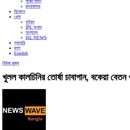
পুজো পার্বণ
রসনাবাসনা
বিনোদন
খেলা
ফুটবল
IPL সংবাদ
অন্যান্য
ISL NEWS
গ্যালারি
ব্লগ
English
নিউজ
রাজ্য
খুলল কালচিনির তোর্ষা চাবাগান, বকেয়া বেতন