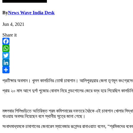
By
News Wave India Desk
Jun 4, 2021
Share it
Facebook
WhatsApp
Twitter
LinkedIn
Share
প্রতীক্ষার অবসান। খুলল কালচিনির তোর্ষা চাবাগান। আলিপুরদুয়ার জেলা তৃণমূল কংগ্রে
প্রায় ২০ মাস আগে দুর্গা পুজোর বোনাস নিয়ে গন্ডগোলের জেরে বন্ধ হয়ে গিয়েছিল কালচি
মঙ্গলবার শিলিগুড়িতে অতিরিক্ত শ্রম কমিশনারের দফতরে বৈঠকে এই চাবাগান খোলার সিদ্ধ
যাওয়ায় অবসর নিয়েছেন বলে স্থানীয় সূত্রে জানা গেছে।
সংবাদমাধ্যমকে চাবাগানের জেনারেল ম্যানেজার রূপেন্দর রানাওয়াত বলেন, “শ্রমিকদের ব