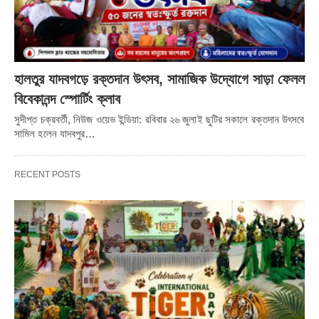
হালতুর যাদবগড়ে রক্তদান উৎসব, সামাজিক উদ্যোগে সাড়া ফেলল
বিবেকানন্দ স্পোর্টিং ক্লাব
সুদীপ্ত চক্রবর্তী, নিউজ ওয়েভ ইন্ডিয়া: রবিবার ২৬ জুলাই ছুটির সকালে রক্তদান উৎসবে
সামিল হলেন যাদবপুর…
RECENT POSTS