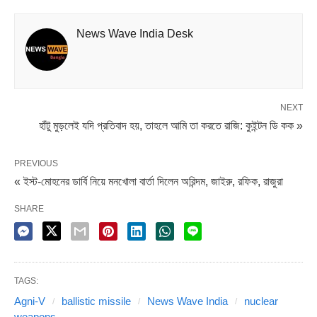
তৈরি করেছে ভারতের প্রতিরক্ষা গবেষণা ও উন্নয়ন সংস্থা DRDO।
News Wave India Desk
DRDO জানিয়েছে, Agni-V-এর নেভিগেশন সিস্টেম অনেক বেশি
অত্যাধুনিক ও কার্যকরী৷ Ring Inertial Navigation System বা
RINS এবং Micro Navigation System বা MINS দু’ধরনের
নেভিগেশন সিস্টেম ব্যবহার করা হয়েছে এতে৷ সর্বোচ্চ ১ হাজার
NEXT
হাঁটু মুড়লেই যদি প্রতিবাদ হয়, তাহলে আমি তা করতে রাজি: কুইন্টন ডি কক »
৫০০কিলোগ্রাম পারমাণবিক বোমা বহন করতে পারে এই মিসাইলটি। এর
রক্ষণাবেক্ষণের খরচও অনেক কম৷
PREVIOUS
« ইস্ট-মোহনের ডার্বি নিয়ে মনখোলা বার্তা দিলেন অরিন্দম, জাইরু, রফিক, রাজুরা
Share it
SHARE
TAGS:
Agni-V
ballistic missile
News Wave India
nuclear
weapons