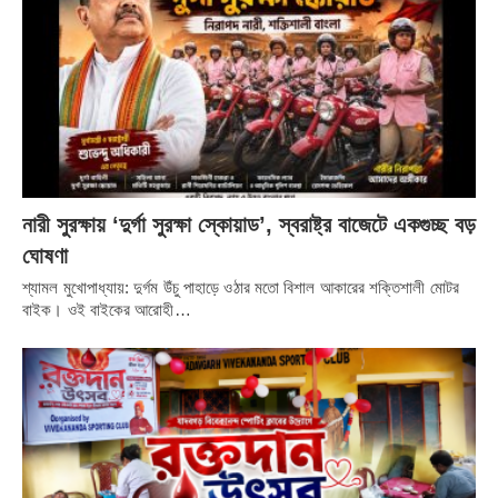
নারী সুরক্ষায় ‘দুর্গা সুরক্ষা স্কোয়াড’, স্বরাষ্ট্র বাজেটে একগুচ্ছ বড়
ঘোষণা
শ্যামল মুখোপাধ্যায়: দুর্গম উঁচু পাহাড়ে ওঠার মতো বিশাল আকারের শক্তিশালী মোটর
বাইক। ওই বাইকের আরোহী…