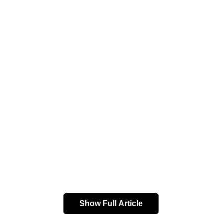
ওড়িশার আবদুল কালাম ইন্টিগ্রেটেড টেস্ট রেঞ্জে বুধবার এই মিসাইলটি
Show Full Article
পরীক্ষামূলক উৎক্ষেপণ করা হয়৷ সম্পূর্ণ দেশীয় প্রযুক্তিতে এই ক্ষেপণাস্ত্র