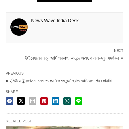
পরিস্থিতি তৈরি হচ্ছে বিক্ষিপ্তভাবে। শনিবার ফের যাত্রী বিক্ষোভে উত্তাল
হয় হাওড়া স্টেশন চত্বর। যাত্রীরা ভিতরে ঢোকার চেষ্টা করতেই RPF
News Wave India Desk
বাধা দিলে পরিস্থিতি উত্তপ্ত হয়ে ওঠে। রেলওয়ে প্রোটেকশন ফোর্সের
সঙ্গে হাতাহাতিতে জড়িয়ে পড়েন যাত্রীরা।
Share it
NEXT
ইস্টবেঙ্গলের নতুন জার্সি প্রকাশ, আনন্দে আত্মহারা লাল-হলুদ সমর্থকরা »
PREVIOUS
« হলিউডে ইন্দ্রপতন, চলে গেলেন 'জেমস বন্ড' খ্যাত অভিনেতা শন কোনারি
SHARE
RELATED POST