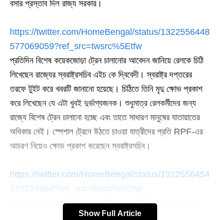
বসার প্রস্তাব দিল রাজ্য সরকার।
https://twitter.com/HomeBengal/status/1322556448
577069059?ref_src=twsrc%5Etfw
প্রতিদিন বিশেষ কয়েকজোড়া ট্রেন চালানোর আবেদন জানিয়ে রেলকে চিঠি
লিখেছেন রাজ্যের স্বরাষ্ট্রসচিব এইচ কে দ্বিবেদী। স্বরাষ্ট্র দপ্তরের
তরফে টুইট করে খবরটি জানানো হয়েছে। চিঠিতে তিনি মৃদু ক্ষোভ প্রকাশ
করে লিখেছেন যে এটা খুবই দুর্ভাগ্যজনক। শুধুমাত্র রেলকর্মীদের জন্য
রাজ্যে বিশেষ ট্রেন চালানো হচ্ছে এবং তাতে সাধারণ মানুষের যাতায়াতের
অধিকার নেই। স্পেশাল ট্রেনে উঠতে চাওয়া যাত্রীদের প্রতি RPF-এর
আচরণ নিয়েও ক্ষোভ প্রকাশ করেছেন স্বরাষ্ট্রসচিব।
https://twitter.com/HomeBengal/status/1322556454
310739968?ref_src=twsrc%5Etfw
আনলক পর্বে রাজ্যে শুধুমাত্র রেলকর্মীদের জন্যই বিশেষ ট্রেন চালানো
Show Full Article
হচ্ছে। আর সেই ট্রেনে সাধারণ যাত্রীদের ওঠার চেষ্টা করায় বারবার জটিল