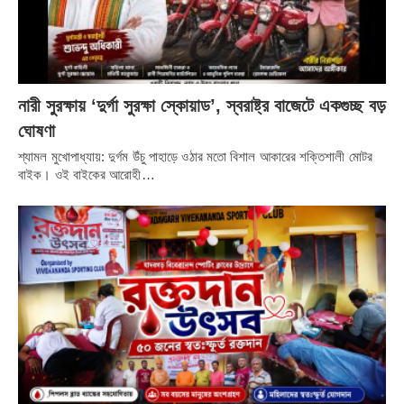
নারী সুরক্ষায় ‘দুর্গা সুরক্ষা স্কোয়াড’, স্বরাষ্ট্র বাজেটে একগুচ্ছ বড়
ঘোষণা
শ্যামল মুখোপাধ্যায়: দুর্গম উঁচু পাহাড়ে ওঠার মতো বিশাল আকারের শক্তিশালী মোটর
বাইক। ওই বাইকের আরোহী…