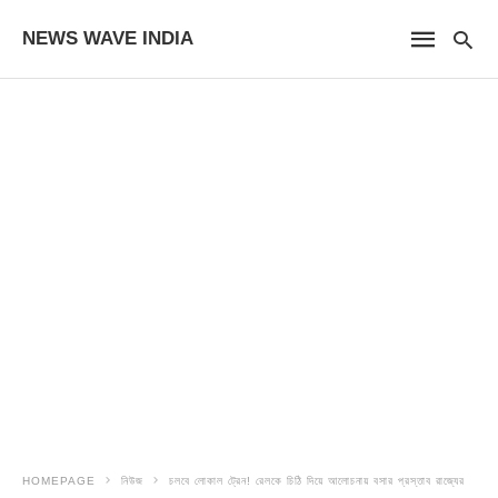
NEWS WAVE INDIA
HOMEPAGE
নিউজ
চলবে লোকাল ট্রেন! রেলকে চিঠি দিয়ে আলোচনায় বসার প্রস্তাব রাজ্যের