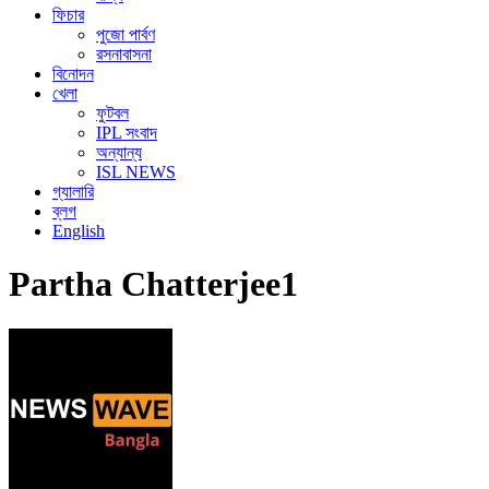
ফিচার
পুজো পার্বণ
রসনাবাসনা
বিনোদন
খেলা
ফুটবল
IPL সংবাদ
অন্যান্য
ISL NEWS
গ্যালারি
ব্লগ
English
Partha Chatterjee1