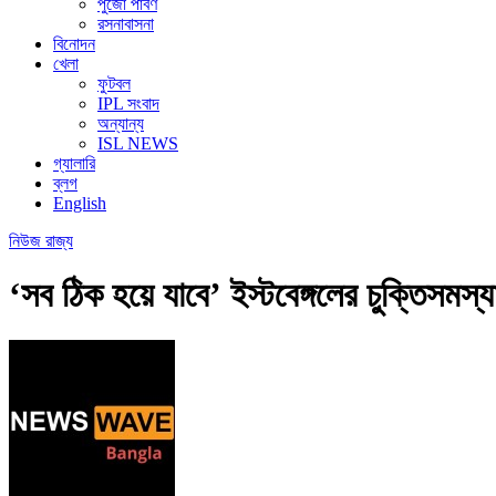
পুজো পার্বণ
রসনাবাসনা
বিনোদন
খেলা
ফুটবল
IPL সংবাদ
অন্যান্য
ISL NEWS
গ্যালারি
ব্লগ
English
নিউজ
রাজ্য
‘সব ঠিক হয়ে যাবে’ ইস্টবেঙ্গলের চুক্তিসমস্যা 