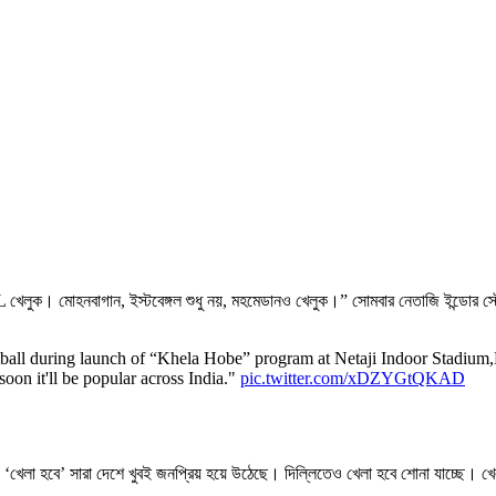
L খেলুক। মোহনবাগান, ইস্টবেঙ্গল শুধু নয়, মহমেডানও খেলুক।” সোমবার নেতাজি ইন্ডোর স্টেড
ll during launch of “Khela Hobe” program at Netaji Indoor Stadium,Ko
oon it'll be popular across India."
pic.twitter.com/xDZYGtQKAD
ন, ‘খেলা হবে’ সারা দেশে খুবই জনপ্রিয় হয়ে উঠেছে। দিল্লিতেও খেলা হবে শোনা যাচ্ছে। খেলা