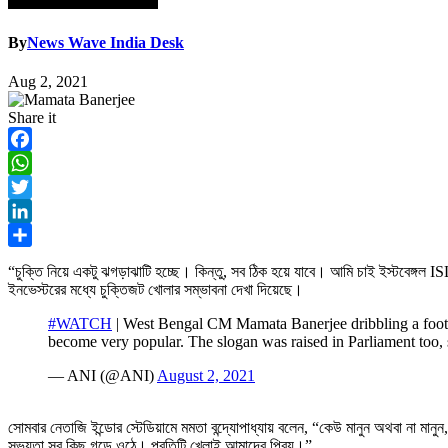
By
News Wave India Desk
Aug 2, 2021
Share it
Facebook
WhatsApp
Twitter
LinkedIn
Share
“চুক্তি নিয়ে একটু ঝগড়াঝাটি হচ্ছে। কিন্তু, সব ঠিক হয়ে যাবে। আমি চাই ইস্টবেঙ্গল IS
ইনভেস্টরের মধ্যে চুক্তিজট খোলার সম্ভাবনা দেখা দিয়েছে।
#WATCH
| West Bengal CM Mamata Banerjee dribbling a footba
become very popular. The slogan was raised in Parliament too, s
— ANI (@ANI)
August 2, 2021
সোমবার নেতাজি ইন্ডোর স্টেডিয়ামে মমতা বন্দ্যোপাধ্যায় বলেন, “কেউ মানুন অথবা না মানু
সভ্যতা সব কিছু গড়ে ওঠে। প্রতিটি খেলাই আমাদের প্রিয়।”