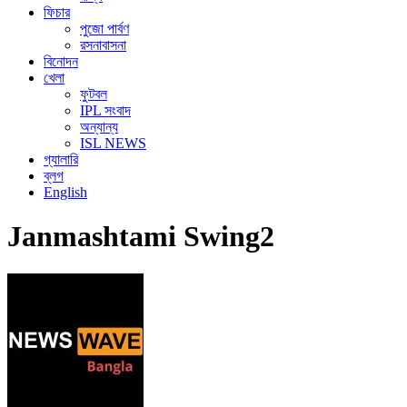
ফিচার
পুজো পার্বণ
রসনাবাসনা
বিনোদন
খেলা
ফুটবল
IPL সংবাদ
অন্যান্য
ISL NEWS
গ্যালারি
ব্লগ
English
Janmashtami Swing2