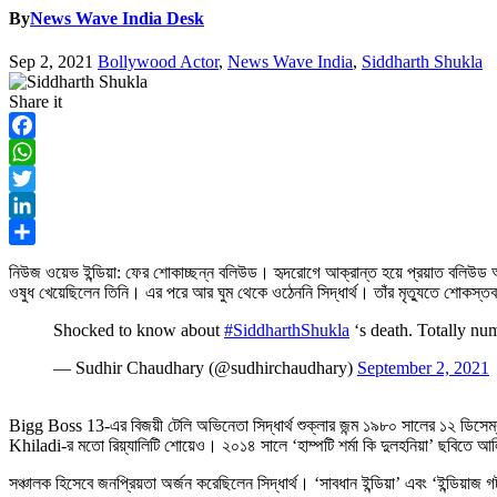
By
News Wave India Desk
Sep 2, 2021
Bollywood Actor
,
News Wave India
,
Siddharth Shukla
Share it
Facebook
WhatsApp
Twitter
LinkedIn
Share
নিউজ ওয়েভ ইন্ডিয়া: ফের শোকাচ্ছন্ন বলিউড। হৃদরোগে আক্রান্ত হয়ে প্রয়াত বলিউড অভ
ওষুধ খেয়েছিলেন তিনি। এর পরে আর ঘুম থেকে ওঠেননি সিদ্ধার্থ। তাঁর মৃত্যুতে শোকস্
Shocked to know about
#SiddharthShukla
‘s death. Totally num
— Sudhir Chaudhary (@sudhirchaudhary)
September 2, 2021
Bigg Boss 13-এর বিজয়ী টেলি অভিনেতা সিদ্ধার্থ শুক্লার জন্ম ১৯৮০ সালের ১২ ডি
Khiladi-র মতো রিয়্যালিটি শোয়েও। ২০১৪ সালে ‘হাম্পটি শর্মা কি দুলহনিয়া’ ছবিতে আল
সঞ্চালক হিসেবে জনপ্রিয়তা অর্জন করেছিলেন সিদ্ধার্থ। ‘সাবধান ইন্ডিয়া’ এবং ‘ইন্ডিয়