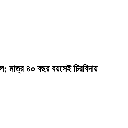
্ল; মাত্র ৪০ বছর বয়সেই চিরবিদায়