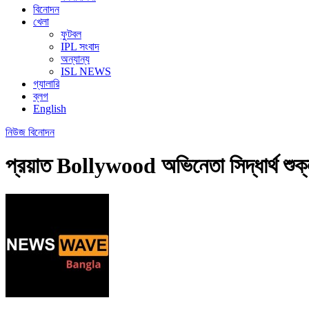
বিনোদন
খেলা
ফুটবল
IPL সংবাদ
অন্যান্য
ISL NEWS
গ্যালারি
ব্লগ
English
নিউজ
বিনোদন
প্রয়াত Bollywood অভিনেতা সিদ্ধার্থ শুক