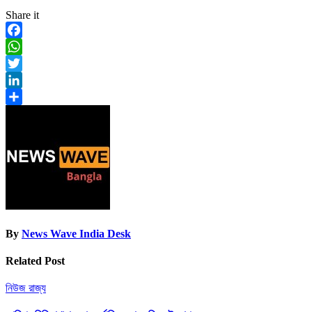
Share it
Facebook
WhatsApp
Twitter
LinkedIn
Share
By
News Wave India Desk
Related Post
নিউজ
রাজ্য