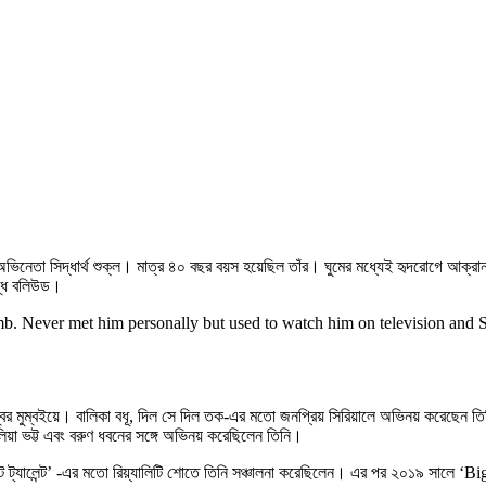
িনেতা সিদ্ধার্থ শুক্ল। মাত্র ৪০ বছর বয়স হয়েছিল তাঁর। ঘুমের মধ্যেই হৃদরোগে আক্রা
তব্ধ বলিউড।
b. Never met him personally but used to watch him on television and SM. 
সেম্বর মুম্বইয়ে। বালিকা বধূ, দিল সে দিল তক-এর মতো জনপ্রিয় সিরিয়ালে অভিনয় করে
িয়া ভট্ট এবং বরুণ ধবনের সঙ্গে অভিনয় করেছিলেন তিনি।
াজ গট ট্যালেন্ট’ -এর মতো রিয়্যালিটি শোতে তিনি সঞ্চালনা করেছিলেন। এর পর ২০১৯ সালে