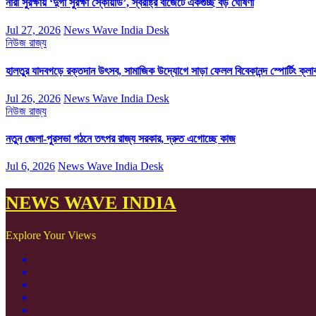
নারী সুরক্ষায় ‘দুর্গা সুরক্ষা স্কোয়াড’, স্বরাষ্ট্র বাজেটে একগুচ্ছ বড় ঘোষণা
Jul 27, 2026
News Wave India Desk
নিউজ
রাজ্য
হালতুর যাদবগড়ে রক্তদান উৎসব, সামাজিক উদ্যোগে সাড়া ফেলল বিবেকানন্দ স্পোর্টিং ক্লা
Jul 26, 2026
News Wave India Desk
নিউজ
রাজ্য
নতুন জেলা-পুরসভা গঠনে তৎপর রাজ্য সরকার, দ্রুত এগোচ্ছে কাজ
Jul 6, 2026
News Wave India Desk
NEWS WAVE INDIA
Explore Your Views