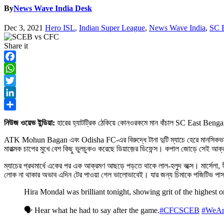
By
News Wave India Desk
Dec 3, 2021
Hero ISL
,
Indian Super League
,
News Wave India
,
SC E
Share it
Facebook
WhatsApp
Twitter
LinkedIn
Share
নিউজ ওয়েভ ইন্ডিয়া:
হারের হ্যাটট্রিক ঠেকিয়ে কোনওরকমে মান বাঁচাল SC East Bengal। স
ATK Mohun Bagan এবং Odisha FC-এর বিরুদ্ধে টানা দুটি ম্যাচে হেরে মানসিকভাবে ব
মারাত্মক চাপের মুখে বেশ কিছু ভুলচুকও করেছে ডিয়াজ়ের ডিফেন্স। কপাল জোড়ে সেই 
ম্যাচের প্রথমার্ধে একের পর এক আক্রমণ আছড়ে পড়তে থাকে লাল-হলুদ বক্সে। মার্সেলা,
লোক না থাকার অভাব এদিন টের পাওয়া গেল ভালোভাবেই। যার জন্য চিমাকে পজিটিভ পাস 
Hira Mondal was brilliant tonight, showing grit of the highest 
🗣 Hear what he had to say after the game.
#CFCSCEB
#WeA