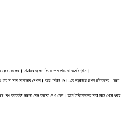
িয়াজ়ের ছেলেরা। সামান্য হলেও ফিরে পেল হারানো আত্মবিশ্বাস।
পড়েও হার না মানা মনোভাব দেখাল। আর সেটাই ISL-এর লড়াইয়ে রাখল রফিকদের। তবে
্যাচে বেশ কয়েকটা ভালো সেভ করতে দেখা গেল। তবে ইস্টবেঙ্গলের মাঝ মাঠে খেলা ধরার