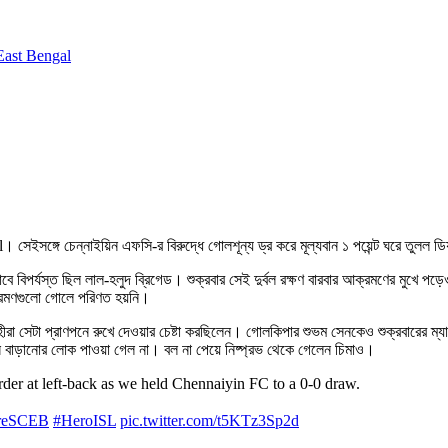
ast Bengal
েইসঙ্গে চেন্নাইয়িন এফসি-র বিরুদ্ধে গোলশূন্য ড্র করে মূল্যবান ১ পয়েন্ট ঘরে তুলল ড
িপর্যস্ত ছিল লাল-হলুদ ব্রিগেড। শুক্রবার সেই দুর্বল রক্ষণ বারবার আক্রমণের মুখে 
আক্রমণগুলো গোলে পরিণত হয়নি।
 হীরা সেটা প্রাণপনে রুখে দেওয়ার চেষ্টা করছিলেন। গোলকিপার শুভম সেনকেও শুক্রবারের ম
বাড়ানোর লোক পাওয়া গেল না। বল না পেয়ে নিষ্প্রভ থেকে গেলেন চিমাও।
order at left-back as we held Chennaiyin FC to a 0-0 draw.
reSCEB
#HeroISL
pic.twitter.com/t5KTz3Sp2d