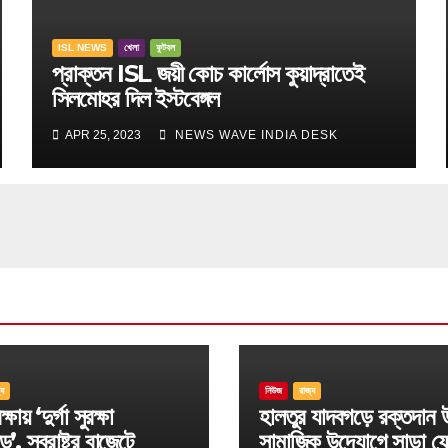
ISL NEWS
খেলা
ফুটবল
প্রাক্তন ISL জয়ী কোচ কার্লোস কুয়াদ্রাতেই
সিলমোহর দিল ইস্টবেঙ্গল
APR 25, 2023
NEWS WAVE INDIA DESK
্য
নিউজ
রাজ্য
্ষায় ‘দুর্গা সুরক্ষা
হালতুর যাদবগড়ে রক্তদান 
ড’, স্বরাষ্ট্র বাজেটে
সামাজিক উদ্যোগে সাড়া ফ