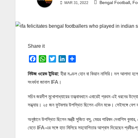
,
Bengal Football
Fo
MAR 31, 2022
Share it
F
W
T
L
S
a
h
w
i
h
c
a
i
n
a
নিউজ ওয়েভ ইন্ডিয়া:
হীরা মণ্ডল হোন বা কিয়ান নাসিরি। দল আলাদা হলে
e
t
t
k
r
সংবর্ধনা জানাল IFA।
b
s
t
e
e
o
A
e
d
সচিব জয়দীপ মুখোপাধ্যায়ের তত্ত্বাবধানে এবারেই প্রথম এই ধরনের উদ্য
o
p
r
I
সন্ধ্যায়। ২৫ জন ফুটবলার উপস্থিত ছিলেন এদিন মঞ্চে। সেইসঙ্গে বে
k
p
n
অনুষ্ঠানে উপস্থিত ছিলেন মন্ত্রী সুজিত বসু, মেয়র পারিষদ দেবাশিস কুমার
যেতে IFA-এর সঙ্গে হাত মিলিয়ে সহযোগিতার আশ্বাস দিয়েছেন প্রবীর-প