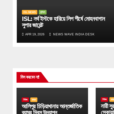
ISL NEWS
ফুটবল
ISL: নর্থ ইস্টকে হারিয়ে লিগ শীর্ষে মোহনবাগান
সুপার জায়েন্ট
APR 19, 2026
NEWS WAVE INDIA DESK
মিস করবেন না!
নিউজ
রাজ
নিউজ
রাজ্য
নারী সুরক
আলিপুর চিড়িয়াখানায় আন্তর্জাতিক
স্কোয়া
ব্যাঘ্র দিবস উদযাপন