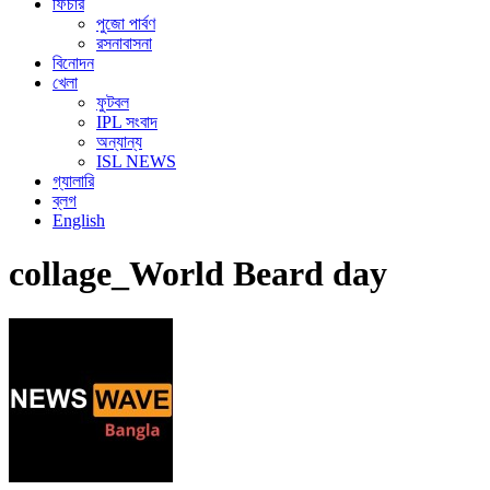
ফিচার
পুজো পার্বণ
রসনাবাসনা
বিনোদন
খেলা
ফুটবল
IPL সংবাদ
অন্যান্য
ISL NEWS
গ্যালারি
ব্লগ
English
collage_World Beard day