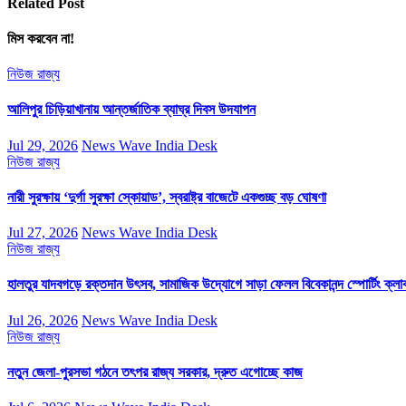
Related Post
মিস করবেন না!
নিউজ
রাজ্য
আলিপুর চিড়িয়াখানায় আন্তর্জাতিক ব্যাঘ্র দিবস উদযাপন
Jul 29, 2026
News Wave India Desk
নিউজ
রাজ্য
নারী সুরক্ষায় ‘দুর্গা সুরক্ষা স্কোয়াড’, স্বরাষ্ট্র বাজেটে একগুচ্ছ বড় ঘোষণা
Jul 27, 2026
News Wave India Desk
নিউজ
রাজ্য
হালতুর যাদবগড়ে রক্তদান উৎসব, সামাজিক উদ্যোগে সাড়া ফেলল বিবেকানন্দ স্পোর্টিং ক্লা
Jul 26, 2026
News Wave India Desk
নিউজ
রাজ্য
নতুন জেলা-পুরসভা গঠনে তৎপর রাজ্য সরকার, দ্রুত এগোচ্ছে কাজ