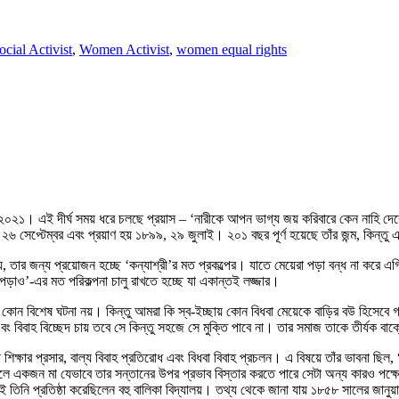
ocial Activist
,
Women Activist
,
women equal rights
২১। এই দীর্ঘ সময় ধরে চলছে প্রয়াস – ‘নারীকে আপন ভাগ্য জয় করিবারে কেন নাহি দেব
০, ২৬ সেপ্টেম্বর এবং প্রয়াণ হয় ১৮৯৯, ২৯ জুলাই। ২০১ বছর পূর্ণ হয়েছে তাঁর জন্ম, কিন্ত
়, তার জন্য প্রয়োজন হচ্ছে ‘কন্যাশ্রী’র মত প্রকল্পের। যাতে মেয়েরা পড়া বন্ধ না করে এগি
পড়াও’-এর মত পরিকল্পনা চালু রাখতে হচ্ছে যা একান্তই লজ্জার।
বাহ কোন বিশেষ ঘটনা নয়। কিন্তু আমরা কি স্ব-ইচ্ছায় কোন বিধবা মেয়েকে বাড়ির বউ হি
ং বিবাহ বিচ্ছেদ চায় তবে সে কিন্তু সহজে সে মুক্তি পাবে না। তার সমাজ তাকে তীর্যক বাক্যে
শিক্ষার প্রসার, বাল্য বিবাহ প্রতিরোধ এবং বিধবা বিবাহ প্রচলন। এ বিষয়ে তাঁর ভাবনা ছিল, “
একজন মা যেভাবে তার সন্তানের উপর প্রভাব বিস্তার করতে পারে সেটা অন্য কারও পক্ষে সম্ভ
 তিনি প্রতিষ্ঠা করেছিলেন বহু বালিকা বিদ্যালয়। তথ্য থেকে জানা যায় ১৮৫৮ সালের জানুয়া