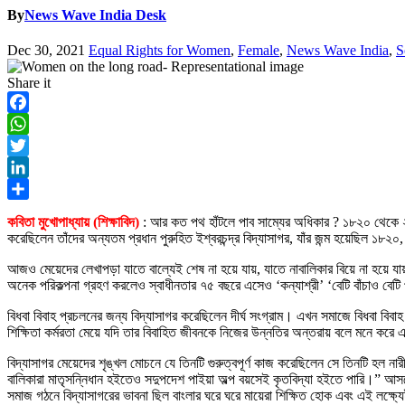
By
News Wave India Desk
Dec 30, 2021
Equal Rights for Women
,
Female
,
News Wave India
,
S
Share it
Facebook
WhatsApp
Twitter
LinkedIn
Share
কবিতা মুখোপাধ্যায় (শিক্ষাবিদ)
: আর কত পথ হাঁটলে পাব সাম্যের অধিকার ? ১৮২০ থেকে ২০
করেছিলেন তাঁদের অন্যতম প্রধান পুরুহিত ইশ্বরচন্দ্র বিদ্যাসাগর, যাঁর জন্ম হয়েছিল ১৮২
আজও মেয়েদের লেখাপড়া যাতে বাল্যেই শেষ না হয়ে যায়, যাতে নাবালিকার বিয়ে না হয়ে যায
অনেক পরিকল্পনা গ্রহণ করলেও স্বাধীনতার ৭৫ বছরে এসেও ‘কন্যাশ্রী’ ‘বেটি বাঁচাও বেটি 
বিধবা বিবাহ প্রচলনের জন্য বিদ্যাসাগর করেছিলেন দীর্ঘ সংগ্রাম। এখন সমাজে বিধবা বি
শিক্ষিতা কর্মরতা মেয়ে যদি তার বিবাহিত জীবনকে নিজের উন্নতির অন্তরায় বলে মনে করে এব
বিদ্যাসাগর মেয়েদের শৃঙ্খল মোচনে যে তিনটি গুরুত্বপূর্ণ কাজ করেছিলেন সে তিনটি হল নারী 
বালিকারা মাতৃসন্নিধান হইতেও সদুপদেশ পাইয়া অল্প বয়সেই কৃতবিদ্যা হইতে পারি।” আসলে 
সমাজ গঠনে বিদ্যাসাগরের ভাবনা ছিল বাংলার ঘরে ঘরে মায়েরা শিক্ষিত হোক এবং এই লক্ষ্যেই