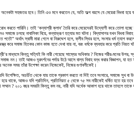
 অনেকটা সহজতর হবে। তিনি এও মনে করতেন যে, অতি অল্প বয়সে যে মেয়েরা বিধবা হয়ে যায় 
রতিরোধ করতে পারিনি। তাই ‘কন্যাশ্রী ক্লাব’ তৈরি করে মেয়েদেরই উদ্যোগী করে তোলা হচ্
লে এখনও সমাজে চলছে নাবালিকা বিয়ে, কন্যাভ্রূণ হত্যার মত ঘটনা। বিদ্যাসাগর যখন বিধবা বিবা
ে পতৌ” অর্থাৎ স্বামী মারা গেলে বা নিরুদ্দেশ হলে, ক্লীব স্থির হলে, সংসার ধর্ম ত্যাগ করল
্মকে অস্ত্র করে সমাজ হিতকর কোন কাজ হতে দেখা যায় না, বরং ধর্মকে ব্যবহার করে প্রতি নিয
্রী’র মাধ্যমে কিন্তু সত্যিই কি নারী পেয়েছে সাম্যের অধিকার ? নিজের শরীর-মনের উপর, স্ব
সমাজ নন। তাই আজও দূরদর্শনের পর্দায় উঠে আসে বাল্য বিবাহ বন্ধ করার বিজ্ঞাপন, যা হত সমা
়ে অনেক সময় তাঁরা উপেক্ষা করেন নিজেকেই, নিজের গুণাবলীকেই।
 যদি উপেক্ষিত, অচর্চিত থেকে যায় তাকে প্রকাশ করতে না দিই তবে সংসারে, সমাজে সুখ বা 
হয়ে থাকে, আজও যদি প্রতিদিন, প্রতিনিয়ত ৫ থেকে ৭৫ সব নারীকেই ধর্ষিত হতে হয় তবে কি 
যথ সম্মান ? ২০১ বছর সময়টা কিন্তু কম নয়, নারী যদি অর্ধেক আকাশ হয়ে থাকে তাহলে তাক