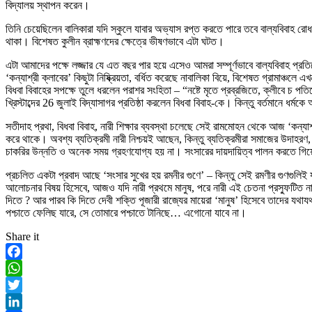
বিদ্যালয় স্থাপন করেন।
তিনি চেয়েছিলেন বালিকারা যদি স্কুলে যাবার অভ্যাস রপ্ত করতে পারে তবে বাল্যবিবাহ রোধ
থাকা। বিশেষত কুলীন ব্রাহ্মণদের ক্ষেত্রে ভীষণভাবে এটা ঘটত।
এটা আমাদের পক্ষে লজ্জার যে এত বছর পার হয়ে এসেও আমরা সম্পূর্ণভাবে বাল্যবিবাহ প্
‘কন্যাশ্রী ক্লাবের’ কিছুটা নিষ্ক্রিয়তা, বর্ধিত করেছে নাবালিকা বিয়ে, বিশেষত গ্রামাঞ্চ
বিধবা বিবাহের সপক্ষে তুলে ধরলেন পরাশর সংহিতা – “নষ্টে মৃতে প্রব্রজিতে, ক্লীবে চ পতিত
খ্রিস্টাব্দের 26 জুলাই বিদ্যাসাগর প্রতিষ্ঠা করলেন বিধবা বিবাহ-কে। কিন্তু বর্তমানে ধর
সতীদাহ প্রথা, বিধবা বিবাহ, নারী শিক্ষার ব্যবস্থা চলেছে সেই রামমোহন থেকে আজ ‘কন্যাশ
করে থাকে। অবশ্য ব্যতিক্রমী নারী নিশ্চয়ই আছেন, কিন্তু ব্যতিক্রমীরা সমাজের উদাহরণ, 
চাকরির উন্নতি ও অনেক সময় গ্রহণযোগ্য হয় না। সংসারের দায়দায়িত্ব পালন করতে গিয
প্রচলিত একটা প্রবাদ আছে ‘সংসার সুখের হয় রমনীর গুণে’ – কিন্তু সেই রমণীর গুণগুলিই
আলোচনার বিষয় হিসেবে, আজও যদি নারী প্রথমে মানুষ, পরে নারী এই চেতনা প্রস্ফুটিত না 
দিতে ? আর পারব কি দিতে দেবী শক্তি পূজারী রাজ্যের মায়েরা ‘মানুষ’ হিসেবে তাদের যথা
পশ্চাতে ফেলিছ যারে, সে তোমারে পশ্চাতে টানিছে… এগোনো যাবে না।
Share it
Facebook
WhatsApp
Twitter