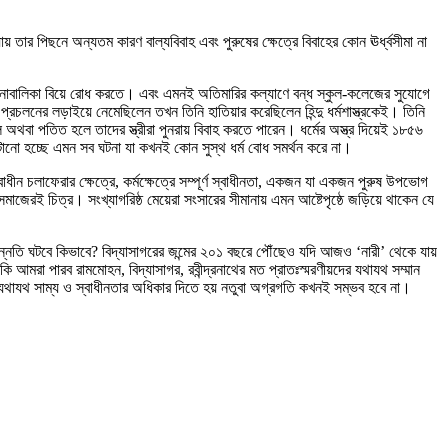
তার পিছনে অন্যতম কারণ বাল্যবিবাহ এবং পুরুষের ক্ষেত্রে বিবাহের কোন ঊর্ধ্বসীমা না
ছে নাবালিকা বিয়ে রোধ করতে। এবং এমনই অতিমারির কল্যাণে বন্ধ স্কুল-কলেজের সুযোগে
হ প্রচলনের লড়াইয়ে নেমেছিলেন তখন তিনি হাতিয়ার করেছিলেন হিন্দু ধর্মশাস্ত্রকেই। তিনি
ে অথবা পতিত হলে তাদের স্ত্রীরা পুনরায় বিবাহ করতে পারেন। ধর্মের অস্ত্র দিয়েই ১৮৫৬
়ত ঘটানো হচ্ছে এমন সব ঘটনা যা কখনই কোন সুস্থ ধর্ম বোধ সমর্থন করে না।
াধীন চলাফেরার ক্ষেত্রে, কর্মক্ষেত্রে সম্পূর্ণ স্বাধীনতা, একজন যা একজন পুরুষ উপভোগ
জেরই চিত্র। সংখ্যাগরিষ্ঠ মেয়েরা সংসারের সীমানায় এমন আষ্টেপৃষ্ঠে জড়িয়ে থাকেন যে
উন্নতি ঘটবে কিভাবে? বিদ্যাসাগরের জন্মের ২০১ বছরে পৌঁছেও যদি আজও ‘নারী’ থেকে যায়
আমরা পারব রামমোহন, বিদ্যাসাগর, রবীন্দ্রনাথের মত প্রাতঃস্মরণীয়দের যথাযথ সম্মান
ে যথাযথ সাম্য ও স্বাধীনতার অধিকার দিতে হয় নতুবা অগ্রগতি কখনই সম্ভব হবে না।