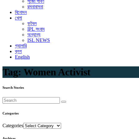
পুজো পার্বণ
রসনাবাসনা
বিনোদন
খেলা
ফুটবল
IPL সংবাদ
অন্যান্য
ISL NEWS
গ্যালারি
ব্লগ
English
Tag:
Women Activist
Search Stories
Categories
Categories
Archives